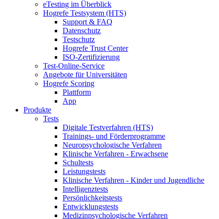
eTesting im Überblick
Hogrefe Testsystem (HTS)
Support & FAQ
Datenschutz
Testschutz
Hogrefe Trust Center
ISO-Zertifizierung
Test-Online-Service
Angebote für Universitäten
Hogrefe Scoring
Plattform
App
Produkte
Tests
Digitale Testverfahren (HTS)
Trainings- und Förderprogramme
Neuropsychologische Verfahren
Klinische Verfahren - Erwachsene
Schultests
Leistungstests
Klinische Verfahren - Kinder und Jugendliche
Intelligenztests
Persönlichkeitstests
Entwicklungstests
Medizinpsychologische Verfahren