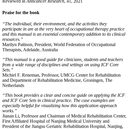
Reviewed in
Anticancer Research
, 41, 2021
Praise for the book
“The individual, their environment, and the activities they
participate in are at the very heart of occupational therapy practice
and this manual is an essential contemporary addition to its clinical
resources.”
Marilyn Pattison, President, World Federation of Occupational
Therapists, Adelaide, Australia
“This manual is a good guide for clinicians, students and teachers
from a wide range of disciplines and settings on using ICF Core
Sets.”
Michiel F. Reneman, Professor, UMCG Center for Rehabilitation
and Department of Rehabilitation Medicine, Groningen, The
Netherlands
“This book provides a clear and concise guide on applying the ICF
and ICF Core Sets in clinical practice. The case examples are
especially helpful for visualizing how this application approach
works.”
Jianan Li, Professor and Chairman of Medical Rehabilitation Center,
First Affiliated Hospital of Nanjing Medical University and
President of the Jiangsu Geriatric Rehabilitation Hospital, Nanjing,