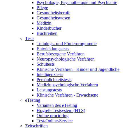
Psychologie, Psychotherapie und Psychiatrie
Pflege
Gesundheitsberufe
Gesundheitswesen
Medizin
Kinderbücher
Buchreihen
Tests
Trainings- und Förderprogramme
Entwicklungstests
Berufsbezogene Verfahren
Neuropsychologische Verfahren
Schultests
Klinische Verfahren - Kinder und Jugendliche
Intelligenztests
Persönlichkeitstests
Medizinpsychologische Verfahren
Leistungstests
Klinische Verfahren - Erwachsene
eTesting
Varianten des eTesting
Hogrefe Testsystem (HTS)
Online proctoring
Test-Online-Service
Zeitschriften