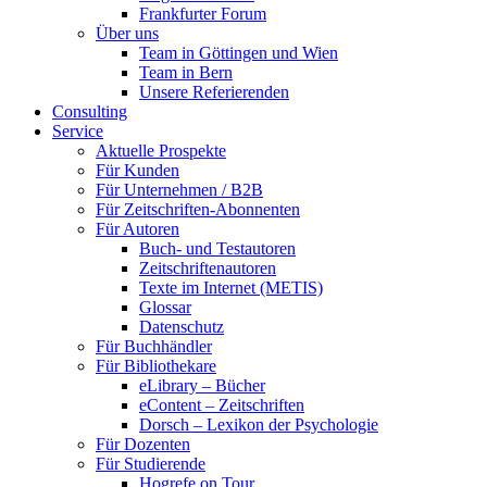
Frankfurter Forum
Über uns
Team in Göttingen und Wien
Team in Bern
Unsere Referierenden
Consulting
Service
Aktuelle Prospekte
Für Kunden
Für Unternehmen / B2B
Für Zeitschriften-Abonnenten
Für Autoren
Buch- und Testautoren
Zeitschriftenautoren
Texte im Internet (METIS)
Glossar
Datenschutz
Für Buchhändler
Für Bibliothekare
eLibrary – Bücher
eContent – Zeitschriften
Dorsch – Lexikon der Psychologie
Für Dozenten
Für Studierende
Hogrefe on Tour