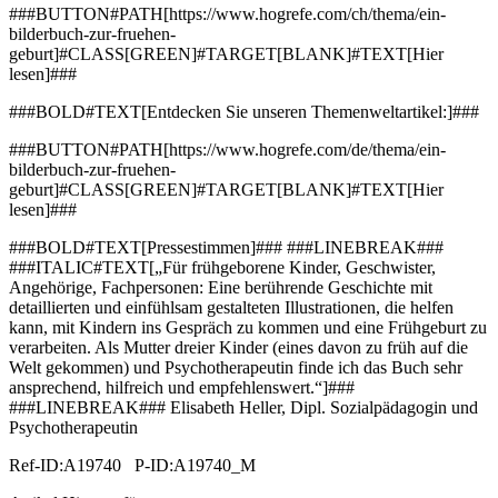
###BUTTON#PATH[https://www.hogrefe.com/ch/thema/ein-
bilderbuch-zur-fruehen-
geburt]#CLASS[GREEN]#TARGET[BLANK]#TEXT[Hier
lesen]###
###BOLD#TEXT[Entdecken Sie unseren Themenweltartikel:]###
###BUTTON#PATH[https://www.hogrefe.com/de/thema/ein-
bilderbuch-zur-fruehen-
geburt]#CLASS[GREEN]#TARGET[BLANK]#TEXT[Hier
lesen]###
###BOLD#TEXT[Pressestimmen]### ###LINEBREAK###
###ITALIC#TEXT[„Für frühgeborene Kinder, Geschwister,
Angehörige, Fachpersonen: Eine berührende Geschichte mit
detaillierten und einfühlsam gestalteten Illustrationen, die helfen
kann, mit Kindern ins Gespräch zu kommen und eine Frühgeburt zu
verarbeiten. Als Mutter dreier Kinder (eines davon zu früh auf die
Welt gekommen) und Psychotherapeutin finde ich das Buch sehr
ansprechend, hilfreich und empfehlenswert.“]###
###LINEBREAK### Elisabeth Heller, Dipl. Sozialpädagogin und
Psychotherapeutin
Ref-ID:A19740 P-ID:A19740_M