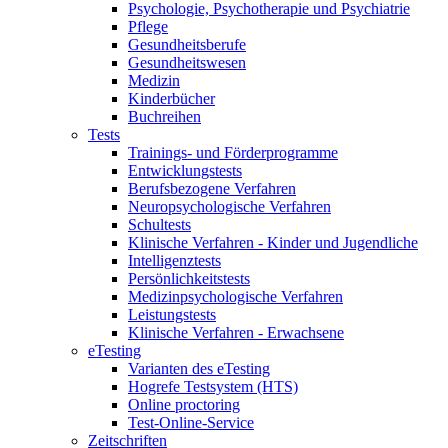
Psychologie, Psychotherapie und Psychiatrie
Pflege
Gesundheitsberufe
Gesundheitswesen
Medizin
Kinderbücher
Buchreihen
Tests
Trainings- und Förderprogramme
Entwicklungstests
Berufsbezogene Verfahren
Neuropsychologische Verfahren
Schultests
Klinische Verfahren - Kinder und Jugendliche
Intelligenztests
Persönlichkeitstests
Medizinpsychologische Verfahren
Leistungstests
Klinische Verfahren - Erwachsene
eTesting
Varianten des eTesting
Hogrefe Testsystem (HTS)
Online proctoring
Test-Online-Service
Zeitschriften