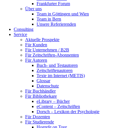
Frankfurter Forum
Über uns
Team in Göttingen und Wien
Team in Bern
Unsere Referierenden
Consulting
Service
Aktuelle Prospekte
Für Kunden
Für Unternehmen / B2B
Für Zeitschriften-Abonnenten
Für Autoren
Buch- und Testautoren
Zeitschriftenautoren
Texte im Internet (METIS)
Glossar
Datenschutz
Für Buchhändler
Für Bibliothekare
eLibrary – Bücher
eContent – Zeitschriften
Dorsch – Lexikon der Psychologie
Für Dozenten
Für Studierende
Hogrefe on Tour