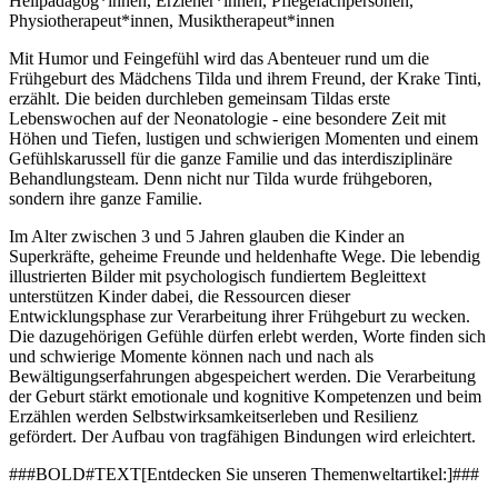
Heilpädagog*innen, Erzieher*innen, Pflegefachpersonen,
Physiotherapeut*innen, Musiktherapeut*innen
Mit Humor und Feingefühl wird das Abenteuer rund um die
Frühgeburt des Mädchens Tilda und ihrem Freund, der Krake Tinti,
erzählt. Die beiden durchleben gemeinsam Tildas erste
Lebenswochen auf der Neonatologie - eine besondere Zeit mit
Höhen und Tiefen, lustigen und schwierigen Momenten und einem
Gefühlskarussell für die ganze Familie und das interdisziplinäre
Behandlungsteam. Denn nicht nur Tilda wurde frühgeboren,
sondern ihre ganze Familie.
Im Alter zwischen 3 und 5 Jahren glauben die Kinder an
Superkräfte, geheime Freunde und heldenhafte Wege. Die lebendig
illustrierten Bilder mit psychologisch fundiertem Begleittext
unterstützen Kinder dabei, die Ressourcen dieser
Entwicklungsphase zur Verarbeitung ihrer Frühgeburt zu wecken.
Die dazugehörigen Gefühle dürfen erlebt werden, Worte finden sich
und schwierige Momente können nach und nach als
Bewältigungserfahrungen abgespeichert werden. Die Verarbeitung
der Geburt stärkt emotionale und kognitive Kompetenzen und beim
Erzählen werden Selbstwirksamkeitserleben und Resilienz
gefördert. Der Aufbau von tragfähigen Bindungen wird erleichtert.
###BOLD#TEXT[Entdecken Sie unseren Themenweltartikel:]###