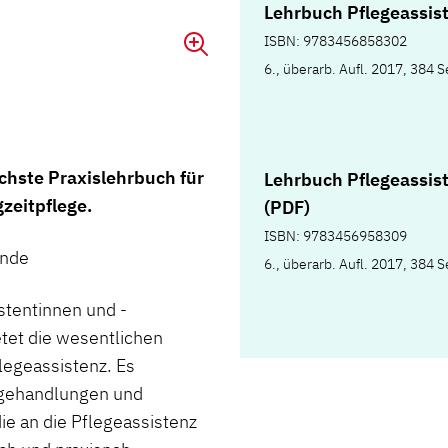
Lehrbuch Pflegeassis
ISBN: 9783456858302
6., überarb. Aufl. 2017, 384 S
ichste Praxislehrbuch für
Lehrbuch Pflegeassis
zeitpflege.
(PDF)
ISBN: 9783456958309
ende
6., überarb. Aufl. 2017, 384 S
stentinnen und -
etet die wesentlichen
flegeassistenz. Es
legehandlungen und
ie an die Pflegeassistenz