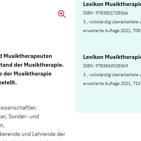
Lexikon Musiktherapi
ISBN: 9783801728366
3., vollständig überarbeitete
erweiterte Auflage 2021, 708
nd Musiktherapeuten
Lexikon Musiktherapi
stand der Musiktherapie.
ISBN: 9783840928369
 der Musiktherapie
3., vollständig überarbeitete
stellt.
erweiterte Auflage 2021, 710
ssenschaftler,
er, Sonder- und
n,
dierende und Lehrende der