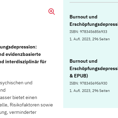
Burnout und
Erschöpfungsdepress
ISBN: 9783456856933
1. Aufl. 2023, 296 Seiten
fungsdepression:
d evidenzbasierte
Burnout und
d interdisziplinär für
Erschöpfungsdepress
& EPUB)
 psychischen und
ISBN: 9783456956930
und
1. Aufl. 2023, 296 Seiten
sser bietet einen
lle, Risikofaktoren sowie
ung, verminderter