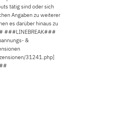
ts tätig sind oder sich
chen Angaben zu weiterer
chen es darüber hinaus zu
]### ###LINEBREAK###
spannungs- &
zensionen
ezensionen/31241.php]
###