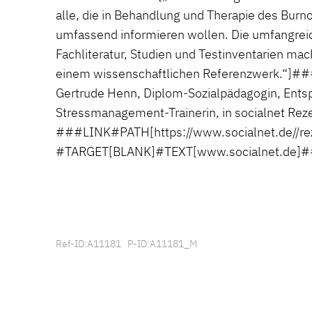
alle, die in Behandlung und Therapie des Burnou
umfassend informieren wollen. Die umfangrei
Fachliteratur, Studien und Testinventarien ma
einem wissenschaftlichen Referenzwerk.“
Gertrude Henn, Diplom-Sozialpädagogin, Ent
Stressmanagement-Trainerin, in socialnet Re
###LINK#PATH[https://www.socialnet.de//r
#TARGET[BLANK]#TEXT[www.socialnet.de]
Ref-ID:A11181 P-ID:A11181_M