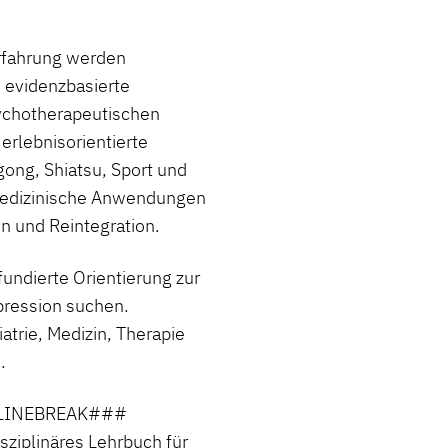
Erfahrung werden
d evidenzbasierte
sychotherapeutischen
erlebnisorientierte
gong, Shiatsu, Sport und
edizinische Anwendungen
n und Reintegration.
fundierte Orientierung zur
ression suchen.
atrie, Medizin, Therapie
.
#LINEBREAK###
ziplinäres Lehrbuch für