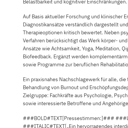
Belastbarkeit und kognitiver Einschränkungen.
Auf Basis aktueller Forschung und klinischer 
Diagnostikansätze verständlich dargestellt un
Therapieoptionen kritisch bewertet. Neben p
Verfahren berücksichtigt das Werk körper- und 
Ansätze wie Achtsamkeit, Yoga, Meditation, Qi
Biofeedback. Ergänzt werden komplementärm
sowie Programme zur beruflichen Rehabilitatio
Ein praxisnahes Nachschlagewerk für alle, die 
Behandlung von Burnout und Erschöpfungsdep
Zielgruppe: Fachkräfte aus Psychologie, Psychi
sowie interessierte Betroffene und Angehörige
###BOLD#TEXT[Pressestimmen:]### ##
###ITALIC#TEXT[„Ein hervorragendes interdis