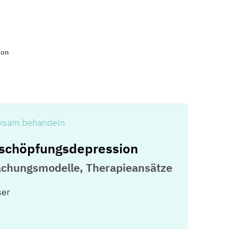
ion
rksam behandeln
rschöpfungsdepression
achungsmodelle, Therapieansätze
ser