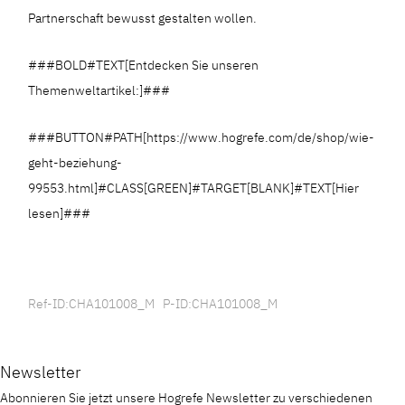
Partnerschaft bewusst gestalten wollen.
###BOLD#TEXT[Entdecken Sie unseren
Themenweltartikel:]###
###BUTTON#PATH[https://www.hogrefe.com/de/shop/wie-
geht-beziehung-
99553.html]#CLASS[GREEN]#TARGET[BLANK]#TEXT[Hier
lesen]###
Ref-ID:CHA101008_M P-ID:CHA101008_M
Newsletter
Abonnieren Sie jetzt unsere Hogrefe Newsletter zu verschiedenen