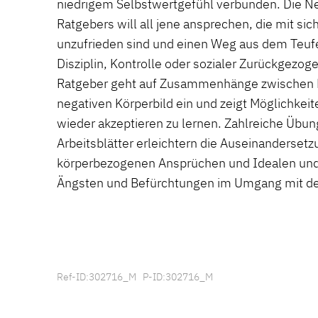
niedrigem Selbstwertgefühl verbunden. Die N
Ratgebers will all jene ansprechen, die mit si
unzufrieden sind und einen Weg aus dem Teufe
Disziplin, Kontrolle oder sozialer Zurückgezog
Ratgeber geht auf Zusammenhänge zwischen
negativen Körperbild ein und zeigt Möglichkeit
wieder akzeptieren zu lernen. Zahlreiche Übun
Arbeitsblätter erleichtern die Auseinanderset
körperbezogenen Ansprüchen und Idealen und
Ängsten und Befürchtungen im Umgang mit de
Ref-ID:302716_M P-ID:302716_M