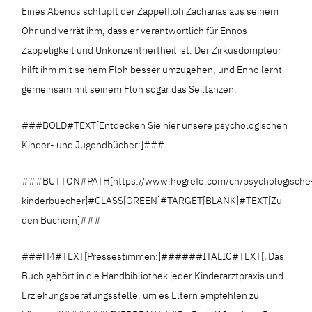
Eines Abends schlüpft der Zappelfloh Zacharias aus seinem
Ohr und verrät ihm, dass er verantwortlich für Ennos
Zappeligkeit und Unkonzentriertheit ist. Der Zirkusdompteur
hilft ihm mit seinem Floh besser umzugehen, und Enno lernt
gemeinsam mit seinem Floh sogar das Seiltanzen.
###BOLD#TEXT[Entdecken Sie hier unsere psychologischen
Kinder- und Jugendbücher:]###
###BUTTON#PATH[https://www.hogrefe.com/ch/psychologische
kinderbuecher]#CLASS[GREEN]#TARGET[BLANK]#TEXT[Zu
den Büchern]###
###H4#TEXT[Pressestimmen:]######ITALIC#TEXT[„Das
Buch gehört in die Handbibliothek jeder Kinderarztpraxis und
Erziehungsberatungsstelle, um es Eltern empfehlen zu