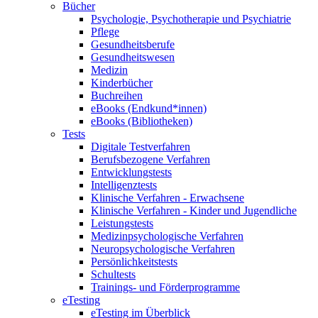
Bücher
Psychologie, Psychotherapie und Psychiatrie
Pflege
Gesundheitsberufe
Gesundheitswesen
Medizin
Kinderbücher
Buchreihen
eBooks (Endkund*innen)
eBooks (Bibliotheken)
Tests
Digitale Testverfahren
Berufsbezogene Verfahren
Entwicklungstests
Intelligenztests
Klinische Verfahren - Erwachsene
Klinische Verfahren - Kinder und Jugendliche
Leistungstests
Medizinpsychologische Verfahren
Neuropsychologische Verfahren
Persönlichkeitstests
Schultests
Trainings- und Förderprogramme
eTesting
eTesting im Überblick