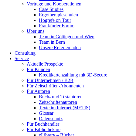
Vorträge und Kooperationen
Case Studies
Ergotherapieschulen
Hogrefe on Tour
Frankfurter Forum
Über uns
Team in Göttingen und Wien
Team in Bern
Unsere Referierenden
Consulting
Service
Aktuelle Prospekte
Für Kunden
Kreditkartenzahlung mit 3D-Secure
Für Unternehmen / B2B
Für Zeitschriften-Abonnenten
Für Autoren
Buch- und Testautoren
Zeitschriftenautoren
Texte im Internet (METIS)
Glossar
Datenschutz
Für Buchhändler
Für Bibliothekare
eLibrary – Bücher