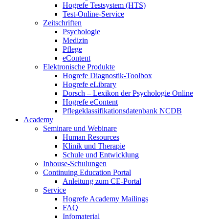
Hogrefe Testsystem (HTS)
Test-Online-Service
Zeitschriften
Psychologie
Medizin
Pflege
eContent
Elektronische Produkte
Hogrefe Diagnostik-Toolbox
Hogrefe eLibrary
Dorsch – Lexikon der Psychologie Online
Hogrefe eContent
Pflegeklassifikationsdatenbank NCDB
Academy
Seminare und Webinare
Human Resources
Klinik und Therapie
Schule und Entwicklung
Inhouse-Schulungen
Continuing Education Portal
Anleitung zum CE-Portal
Service
Hogrefe Academy Mailings
FAQ
Infomaterial