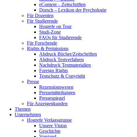
eContent – Zeitschriften
Dorsch – Lexikon der Psychologie
Für Dozenten
Für Studierende
Hogrefe on Tour
Studi-Zone
FAQs für Studierende
Für Forschende
Rights & Permissions
Abdruck Bücher/Zeitschriften
Abdruck Testverfahren
Nachdruck Testmaterialien
Foreign Rights
Testschutz & Copyright
Presse
Rezensionswesen
Pressemitteilungen
Pressespiegel
Für Anzeigenkunden
Themen
Unternehmen
Hogrefe Verlagsgruppe
Unsere Vision
Geschichte
Vorstand