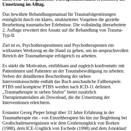
Umsetzung im Alltag.
Das bewährte Behandlungsmanual für Traumafolgestörungen
ermöglicht durch ein klares, strukturiertes Vorgehen die gezielte
Bearbeitung traumatischer Erlebnisse. Die vollständig überarbeitete
2. Auflage erweitert den Ansatz auf die Behandlung von Trauma-
Typ-II.
Ziel ist es, Psychotherapeutinnen und Psychotherapeuten ein
wirksames Werkzeug an die Hand zu geben, um im anspruchsvollen
Bereich der Traumatherapie erfolgreich zu arbeiten.
Es stärkt die Motivation, einfühlsam und zugleich konfrontativ mit
Patientinnen und Patienten an der Traumabewältigung zu arbeiten.
Neben der detaillierten Beschreibung der sieben
Interventionsschritte enthält das Buch anschauliche Fallbeispiele.
PTBS und komplexe PTBS werden nach ICD-11 definiert.
„Traumatherapie in sieben Stufen" bietet zusätzlich
Therapiematerialien als Download, die die Umsetzung der
Interventionen erleichtern.
Erstautor Georg Pieper bringt über 33 Jahre Erfahrung in der
Traumatherapie ein - von Einzeltherapien bis hin zur Begleitung bei
Großschadensereignissen wie dem Grubenunglück von Borken
(1988), dem ICE-Unglück von Eschede (1998) und dem Amoklauf