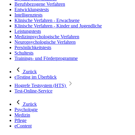
Berufsbezogene Verfahren
Entwicklungstests
Intelligenztests
Klinische Verfahren - Erwachsene
Klinische Verfahren - Kinder und Jugendliche
Leistungstests
Medizinpsychologische Verfahren
Neuropsychologische Verfahren
Persönlichkeitstests
Schultests
Trainings- und Förderprogramme
Zurück
eTesting im Überblick
Hogrefe Testsystem (HTS)
Test-Online-Service
Zurück
Psychologie
Medizin
Pflege
eContent