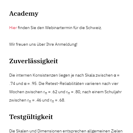
Academy
Hier
finden Sie den Webinartermin für die Schweiz.
Wir freuen uns über Ihre Anmeldung!
Zuverlässigkeit
Die internen Konsistenzen liegen je nach Skala zwischen α =
.74 und α = .95. Die Retest-Reliabilitäten variieren nach vier
Wochen zwischen r
= .62 und r
= .80, nach einem Schuljahr
tt
tt
zwischen r
= .46 und r
= .68.
tt
tt
Testgültigkeit
Die Skalen und Dimensionen entsprechen allgemeinen Zielen