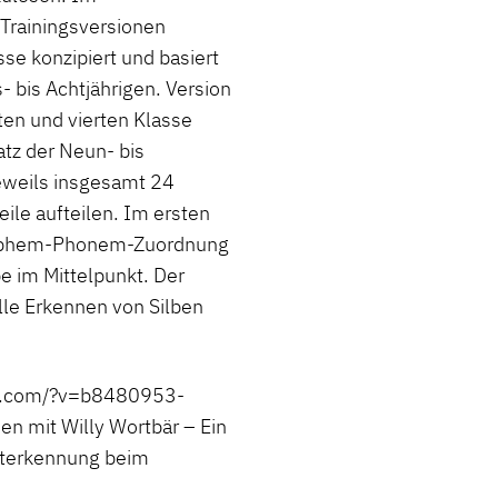
Trainingsversionen
sse konzipiert und basiert
 bis Achtjährigen. Version
tten und vierten Klasse
tz der Neun- bis
eweils insgesamt 24
eile aufteilen. Im ersten
 Graphem-Phonem-Zuordnung
 im Mittelpunkt. Der
elle Erkennen von Silben
ud.com/?v=b8480953-
mit Willy Wortbär – Ein
orterkennung beim