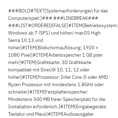
###BOLD#TEXT[Systemanforderungen für das
Computerspiel:]### ###LINEBREAK###
###LIST#ORDERED[FALSE]#ITEM[Betriebssystem
Windows ab 7 (SP1) und höher/ macOS High
Sierra 10.13 und
höher]#ITEM[Bildschirmauflösung: 1920 ×
1080 Pixel]#ITEM[Arbeitsspeicher 1 GB pder
mehr]#ITEM[Grafikkarte: 3D Grafikkarte
kompatibel mit DirectX 10, 11, 12 oder
höher]#ITEM[Prozessor: Intel Core i5 oder AMD
Ryzen Prozessor mit mindestens 1.8GHz oder
schneller]#ITEM[Festplattenspeicher:
Mindestens 500 MB freier Speicherplatz für die
Installation erforderlich.]#ITEM[Eingabegeräte:
Tastatur und Maus]#ITEM[Audioausgabe: