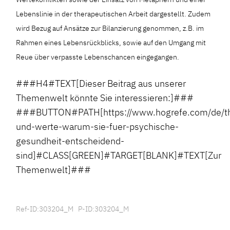
Lebenslinie in der therapeutischen Arbeit dargestellt. Zudem
wird Bezug auf Ansätze zur Bilanzierung genommen, z.B. im
Rahmen eines Lebensrückblicks, sowie auf den Umgang mit
Reue über verpasste Lebenschancen eingegangen.
###H4#TEXT[Dieser Beitrag aus unserer
Themenwelt könnte Sie interessieren:]###
###BUTTON#PATH[https://www.hogrefe.com/de/t
und-werte-warum-sie-fuer-psychische-
gesundheit-entscheidend-
sind]#CLASS[GREEN]#TARGET[BLANK]#TEXT[Zur
Themenwelt]###
Ref-ID:303204_M P-ID:303204_M