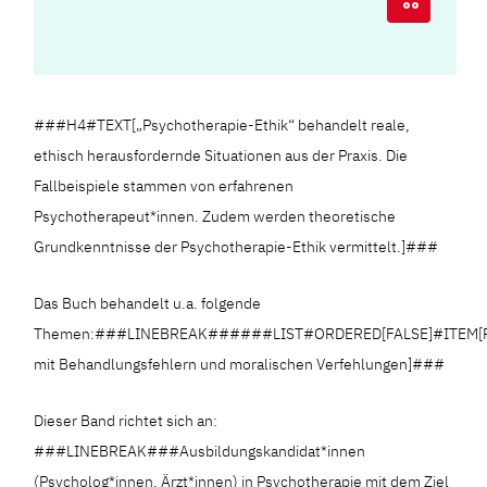
###H4#TEXT[„Psychotherapie-Ethik“ behandelt reale,
ethisch herausfordernde Situationen aus der Praxis. Die
Fallbeispiele stammen von erfahrenen
Psychotherapeut*innen. Zudem werden theoretische
Grundkenntnisse der Psychotherapie-Ethik vermittelt.]###
Das Buch behandelt u.a. folgende
Themen:###LINEBREAK######LIST#ORDERED[FALSE]#ITEM[Patien
mit Behandlungsfehlern und moralischen Verfehlungen]###
Dieser Band richtet sich an:
###LINEBREAK###Ausbildungskandidat*innen
(Psycholog*innen, Ärzt*innen) in Psychotherapie mit dem Ziel