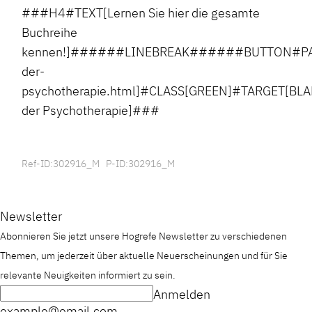
###H4#TEXT[Lernen Sie hier die gesamte
Buchreihe
kennen!]######LINEBREAK######BUTTON#PATH[h
der-
psychotherapie.html]#CLASS[GREEN]#TARGET[BLA
der Psychotherapie]###
Ref-ID:302916_M P-ID:302916_M
Newsletter
Abonnieren Sie jetzt unsere Hogrefe Newsletter zu verschiedenen
Themen, um jederzeit über aktuelle Neuerscheinungen und für Sie
relevante Neuigkeiten informiert zu sein.
Anmelden
example@email.com