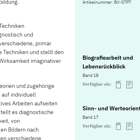
bildung.
Artikelnummer: BV-STPT
 Techniken
agnostisch und
 verschiedene, primär
e Techniken und stellt den
Biografiearbeit und
Wirksamkeit imaginativer
Lebensrückblick
Band 18
Verfügbar als:
heorien und zugehörige
uf individuell
ives Arbeiten aufseiten
Sinn- und Werteorien
tellt es diagnostische
Band 17
eit, von
Verfügbar als:
len Bildern nach
den verschiedene