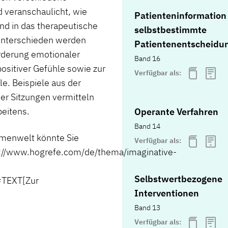
 veranschaulicht, wie
Patienteninformation
nd in das therapeutische
selbstbestimmte
Unterschieden werden
Patientenentscheidu
rderung emotionaler
Band 16
sitiver Gefühle sowie zur
Verfügbar als:
e. Beispiele aus der
her Sitzungen vermitteln
beitens.
Operante Verfahren
Band 14
menwelt könnte Sie
Verfügbar als:
/www.hogrefe.com/de/thema/imaginative-
Selbstwertbezogene
TEXT[Zur
Interventionen
Band 13
Verfügbar als: