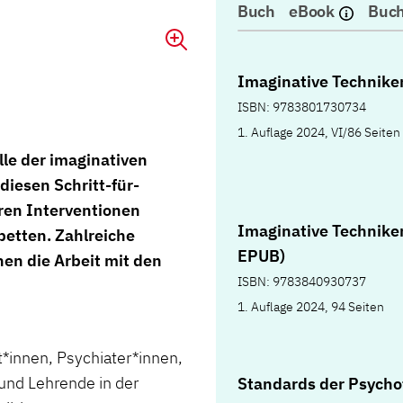
Buch
eBook
Buch
Imaginative Technike
ISBN: 9783801730734
1. Auflage 2024, VI/86 Seiten
lle der imaginativen
diesen Schritt-für-
eren Interventionen
Imaginative Technike
etten. Zahlreiche
EPUB)
hen die Arbeit mit den
ISBN: 9783840930737
1. Auflage 2024, 94 Seiten
*innen, Psychiater*innen,
und Lehrende in der
Standards der Psycho