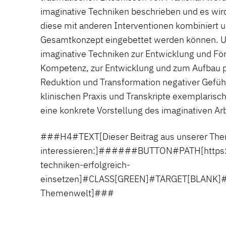
imaginative Techniken beschrieben und es wird
diese mit anderen Interventionen kombiniert u
Gesamtkonzept eingebettet werden können. 
imaginative Techniken zur Entwicklung und Fö
Kompetenz, zur Entwicklung und zum Aufbau po
Reduktion und Transformation negativer Gefühl
klinischen Praxis und Transkripte exemplarisc
eine konkrete Vorstellung des imaginativen Ar
###H4#TEXT[Dieser Beitrag aus unserer The
interessieren:]######BUTTON#PATH[https:/
techniken-erfolgreich-
einsetzen]#CLASS[GREEN]#TARGET[BLANK]#
Themenwelt]###