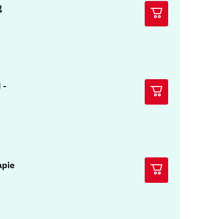
g
 -
apie