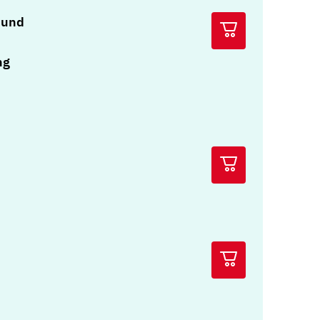
 und
ng