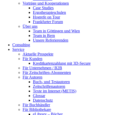
Vorträge und Kooperationen
Case Studies
Ergotherapieschulen
Hogrefe on Tour
Frankfurter Forum
Über uns
Team in Göttingen und Wien
Team in Bern
Unsere Referierenden
Consulting
Service
Aktuelle Prospekte
Für Kunden
Kreditkartenzahlung mit 3D-Secure
Für Unternehmen / B2B
Für Zeitschriften-Abonnenten
Für Autoren
Buch- und Testautoren
Zeitschriftenautoren
Texte im Internet (METIS)
Glossar
Datenschutz
Für Buchhändler
Für Bibliothekare
eLibrary – Bücher