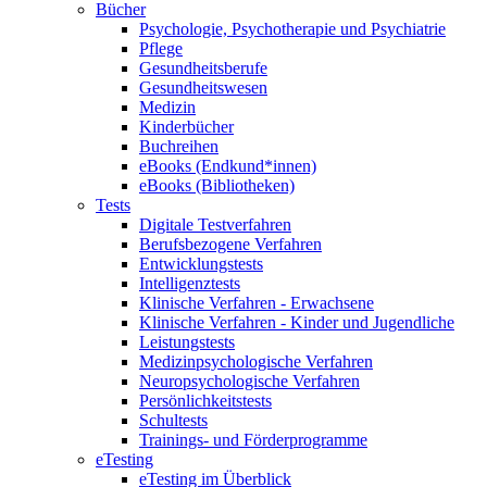
Bücher
Psychologie, Psychotherapie und Psychiatrie
Pflege
Gesundheitsberufe
Gesundheitswesen
Medizin
Kinderbücher
Buchreihen
eBooks (Endkund*innen)
eBooks (Bibliotheken)
Tests
Digitale Testverfahren
Berufsbezogene Verfahren
Entwicklungstests
Intelligenztests
Klinische Verfahren - Erwachsene
Klinische Verfahren - Kinder und Jugendliche
Leistungstests
Medizinpsychologische Verfahren
Neuropsychologische Verfahren
Persönlichkeitstests
Schultests
Trainings- und Förderprogramme
eTesting
eTesting im Überblick