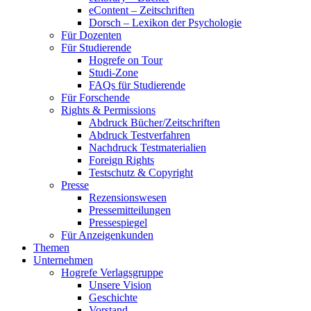
eContent – Zeitschriften
Dorsch – Lexikon der Psychologie
Für Dozenten
Für Studierende
Hogrefe on Tour
Studi-Zone
FAQs für Studierende
Für Forschende
Rights & Permissions
Abdruck Bücher/Zeitschriften
Abdruck Testverfahren
Nachdruck Testmaterialien
Foreign Rights
Testschutz & Copyright
Presse
Rezensionswesen
Pressemitteilungen
Pressespiegel
Für Anzeigenkunden
Themen
Unternehmen
Hogrefe Verlagsgruppe
Unsere Vision
Geschichte
Vorstand