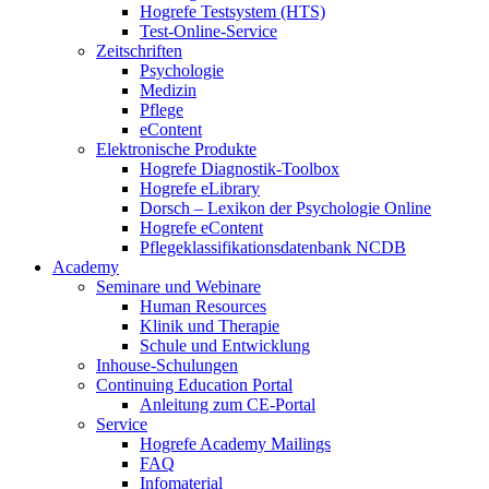
Hogrefe Testsystem (HTS)
Test-Online-Service
Zeitschriften
Psychologie
Medizin
Pflege
eContent
Elektronische Produkte
Hogrefe Diagnostik-Toolbox
Hogrefe eLibrary
Dorsch – Lexikon der Psychologie Online
Hogrefe eContent
Pflegeklassifikationsdatenbank NCDB
Academy
Seminare und Webinare
Human Resources
Klinik und Therapie
Schule und Entwicklung
Inhouse-Schulungen
Continuing Education Portal
Anleitung zum CE-Portal
Service
Hogrefe Academy Mailings
FAQ
Infomaterial