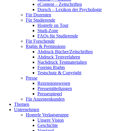
eContent – Zeitschriften
Dorsch – Lexikon der Psychologie
Für Dozenten
Für Studierende
Hogrefe on Tour
Studi-Zone
FAQs für Studierende
Für Forschende
Rights & Permissions
Abdruck Bücher/Zeitschriften
Abdruck Testverfahren
Nachdruck Testmaterialien
Foreign Rights
Testschutz & Copyright
Presse
Rezensionswesen
Pressemitteilungen
Pressespiegel
Für Anzeigenkunden
Themen
Unternehmen
Hogrefe Verlagsgruppe
Unsere Vision
Geschichte
Vorstand