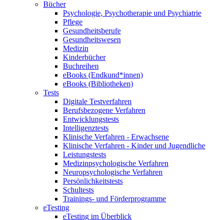
Bücher
Psychologie, Psychotherapie und Psychiatrie
Pflege
Gesundheitsberufe
Gesundheitswesen
Medizin
Kinderbücher
Buchreihen
eBooks (Endkund*innen)
eBooks (Bibliotheken)
Tests
Digitale Testverfahren
Berufsbezogene Verfahren
Entwicklungstests
Intelligenztests
Klinische Verfahren - Erwachsene
Klinische Verfahren - Kinder und Jugendliche
Leistungstests
Medizinpsychologische Verfahren
Neuropsychologische Verfahren
Persönlichkeitstests
Schultests
Trainings- und Förderprogramme
eTesting
eTesting im Überblick