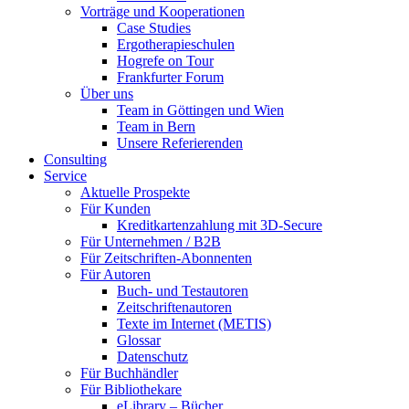
Vorträge und Kooperationen
Case Studies
Ergotherapieschulen
Hogrefe on Tour
Frankfurter Forum
Über uns
Team in Göttingen und Wien
Team in Bern
Unsere Referierenden
Consulting
Service
Aktuelle Prospekte
Für Kunden
Kreditkartenzahlung mit 3D-Secure
Für Unternehmen / B2B
Für Zeitschriften-Abonnenten
Für Autoren
Buch- und Testautoren
Zeitschriftenautoren
Texte im Internet (METIS)
Glossar
Datenschutz
Für Buchhändler
Für Bibliothekare
eLibrary – Bücher