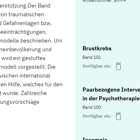
Artikelnummer: BV-FP
erstützung.Der Band
 von traumatischen
d Gefahrenlagen bzw.
eeinträchtigungen,
smodelle beschrieben. Um
Brustkrebs
emeinbevölkerung und
Band 101
 wird ein gestuftes
Verfügbar als:
odell vorgestellt. Die
ischen international
en Hilfe, welches für den
Paarbezogene Interv
 wurde. Zahlreiche
in der Psychotherapie
erungsvorschläge
Band 100
Verfügbar als:
Insomnie