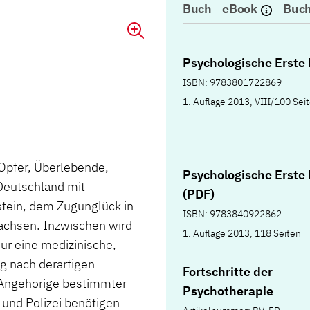
Buch
eBook
Buch
Psychologische Erste 
ISBN: 9783801722869
1. Auflage 2013, VIII/100 Sei
 Opfer, Überlebende,
Psychologische Erste 
 Deutschland mit
(PDF)
tein, dem Zugunglück in
ISBN: 9783840922862
achsen. Inzwischen wird
1. Auflage 2013, 118 Seiten
nur eine medizinische,
g nach derartigen
Fortschritte der
h Angehörige bestimmter
Psychotherapie
und Polizei benötigen