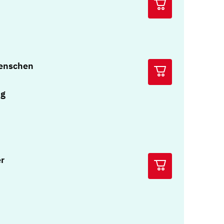
Menschen
ng
er