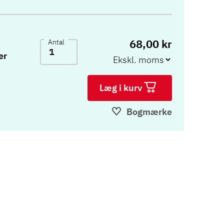
68,00 kr
Antal
er
Læg i kurv
Bogmærke