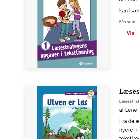
kan især
Fås som:
Vis
Læsest
Læsestrat
af Lene 
Fra de æ
nyere hi
tekstlæ