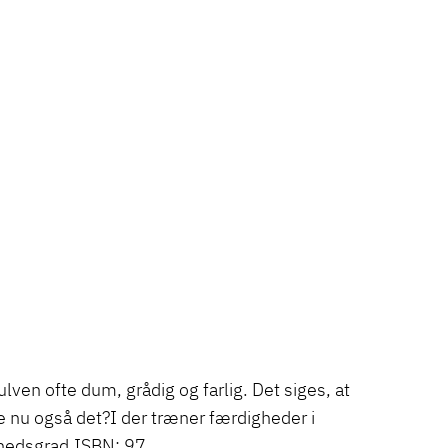
ulven ofte dum, grådig og farlig. Det siges, at
e nu også det?I der træner færdigheder i
rhedsgrad.ISBN: 97…