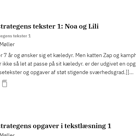
rategens tekster 1: Noa og Lili
egens tekster 1
Møller
der 7 år og ønsker sig et kæledyr. Men katten Zap og kamp
r ikke så let at passe på sit kæledyr. er der udgivet en 
etekster og opgaver af støt stigende sværhedsgrad.]]…
trategens opgaver i tekstlæsning 1
Møller