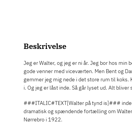
Beskrivelse
Jeg er Walter, og jeg er ni år. Jeg bor hos min 
gode venner med viceværten. Men Bent og Dan
gemmer jeg mig nede i det store rum til koks. K
i. Og jeg er låst inde. Så går lyset ud. Alt bliver 
###ITALIC#TEXT[Walter på tynd is]### indeh
dramatisk og spændende fortælling om Walter,
Nørrebro i 1922.