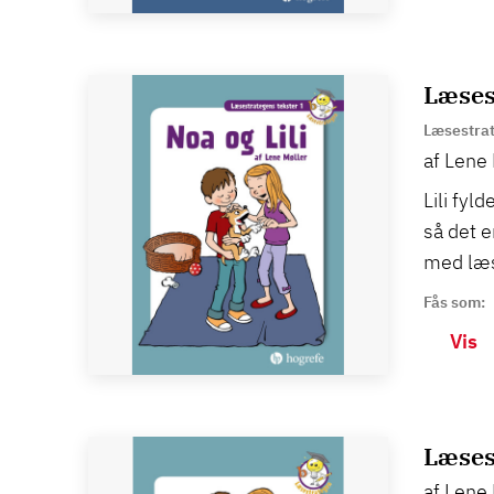
Læsest
Læsestrat
af Lene 
Lili fyl
så det e
med læs
Fås som:
Vis
Læses
af Lene 