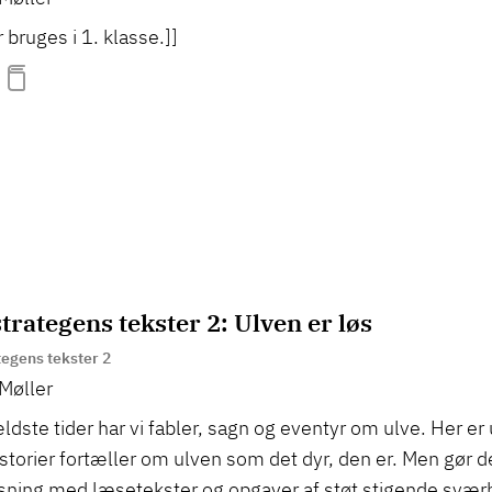
 bruges i 1. klasse.]]
rategens tekster 2: Ulven er løs
egens tekster 2
Møller
ldste tider har vi fabler, sagn og eventyr om ulve. Her er 
storier fortæller om ulven som det dyr, den er. Men gør d
sning med læsetekster og opgaver af støt stigende svæ