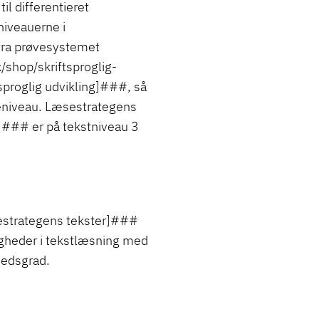
il differentieret
niveauerne i
ra prøvesystemet
hop/skriftsproglig-
proglig udvikling]###, så
seniveau. Læsestrategens
]### er på tekstniveau 3
sestrategens tekster]###
igheder i tekstlæsning med
hedsgrad.