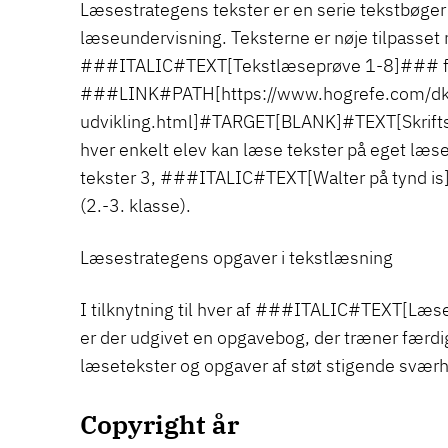
Læsestrategens tekster er en serie tekstbøger t
læseundervisning. Teksterne er nøje tilpasset 
###ITALIC#TEXT[Tekstlæseprøve 1-8]### f
###LINK#PATH[https://www.hogrefe.com/dk/s
udvikling.html]#TARGET[BLANK]#TEXT[Skrifts
hver enkelt elev kan læse tekster på eget læ
tekster 3, ###ITALIC#TEXT[Walter på tynd is
(2.-3. klasse).
Læsestrategens opgaver i tekstlæsning
I tilknytning til hver af ###ITALIC#TEXT[Læ
er der udgivet en opgavebog, der træner færd
læsetekster og opgaver af støt stigende svær
Copyright år