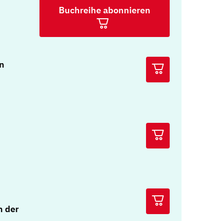
Buchreihe abonnieren
n
n der