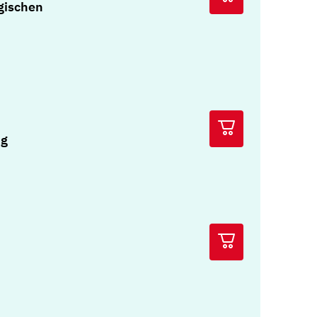
gischen
ng