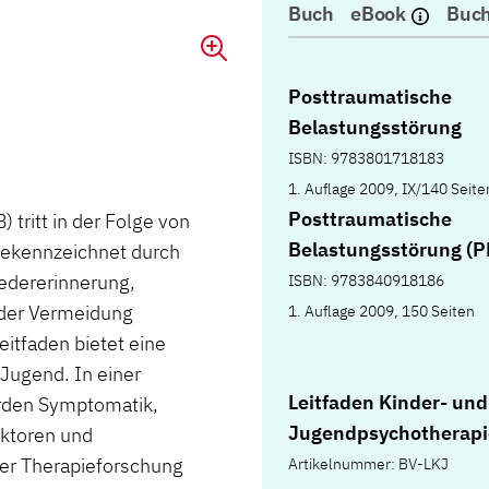
Buch
eBook
Buch
Posttraumatische
Belastungsstörung
ISBN: 9783801718183
1. Auflage 2009, IX/140 Seite
Posttraumatische
tritt in der Folge von
Belastungsstörung (P
gekennzeichnet durch
edererinnerung,
ISBN: 9783840918186
der Vermeidung
1. Auflage 2009, 150 Seiten
eitfaden bietet eine
 Jugend. In einer
Leitfaden Kinder- und
rden Symptomatik,
Jugendpsychotherapi
aktoren und
der Therapieforschung
Artikelnummer: BV-LKJ