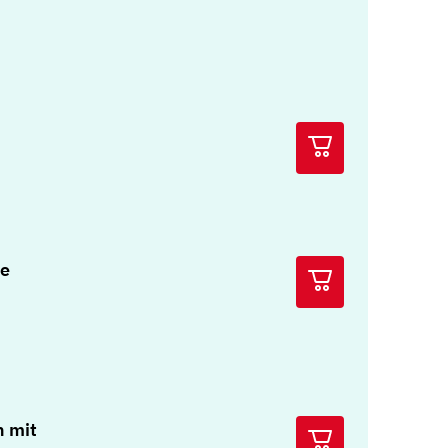
he
n mit