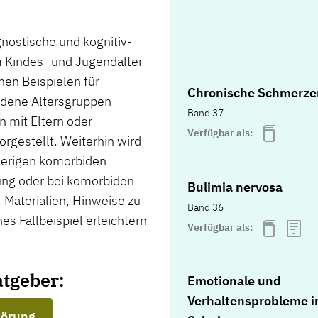
gnostische und kognitiv-
m Kindes- und Jugendalter
hen Beispielen für
Chronische Schmerze
edene Altersgruppen
Band 37
n mit Eltern oder
Verfügbar als:
rgestellt. Weiterhin wird
ierigen komorbiden
ung oder bei komorbiden
Bulimia nervosa
Materialien, Hinweise zu
Band 36
es Fallbeispiel erleichtern
Verfügbar als:
atgeber:
Emotionale und
Verhaltensprobleme i
törung