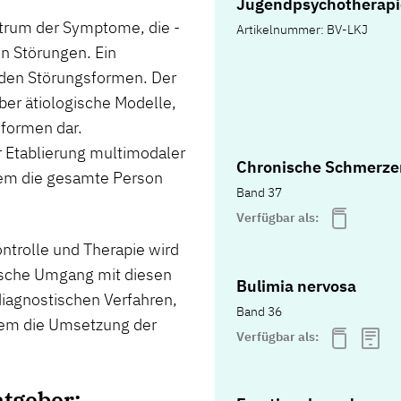
Jugendpsychotherapi
ktrum der Symptome, die ­
Artikelnummer: BV-LKJ
en Störungen. Ein
nden Störungsformen. Der
ber ätiologische Modelle,
eformen dar.
r Etablierung multimodaler
Chronische Schmerze
em die gesamte Person
Band 37
Verfügbar als:
ontrolle und Therapie wird
ische Umgang mit diesen
Bulimia nervosa
iagnostischen Verfahren,
Band 36
udem die Umsetzung der
Verfügbar als:
atgeber: