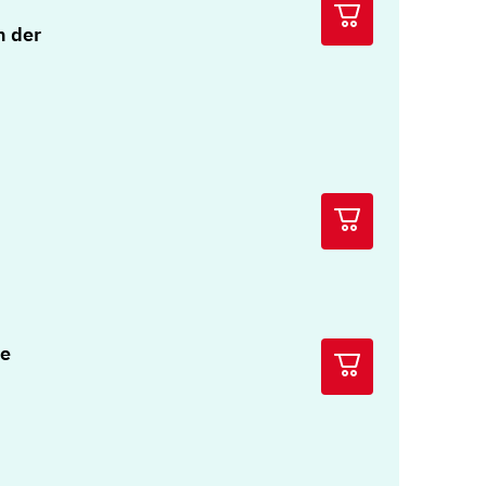
n der
he