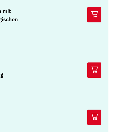
n mit
gischen
ng