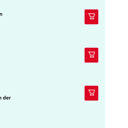
n
n der