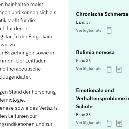
n beinhalten meist
gen und können sich als
Chronische Schmerze
 stellt für die
Band 37
ch für deren
Verfügbar als:
 dar. In der Folge kann
owie zu
Bulimia nervosa
er Beziehungen sowie in
ommen. Der Leitfaden
Band 36
und therapeutische
Verfügbar als:
 Jugendalter.
Emotionale und
igen Stand der Forschung
Verhaltensprobleme i
demiologie,
Schule
genese sowie des Verlaufs
Band 35
en Leitlinien zur
Verfügbar als:
ngsindikationen und zur