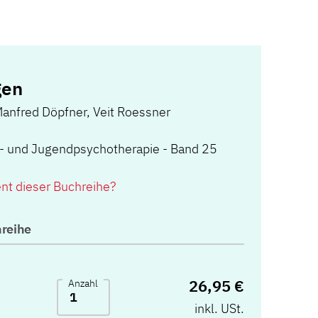
gen
anfred Döpfner
,
Veit Roessner
r- und Jugendpsychotherapie - Band 25
ent dieser Buchreihe?
reihe
26,95 €
Anzahl
inkl. USt.