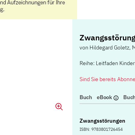
Zwangsstörun
von
Hildegard Goletz
,
M
Reihe: Leitfaden Kinde
Sind Sie bereits Abonn
Buch
eBook
Buch
Zwangsstörungen
ISBN: 9783801726454