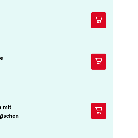
he
n mit
gischen