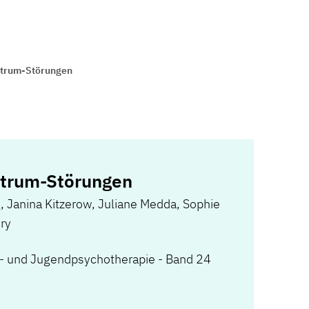
trum-Störungen
trum-Störungen
g
,
Janina Kitzerow
,
Juliane Medda
,
Sophie
ry
r- und Jugendpsychotherapie - Band 24
)