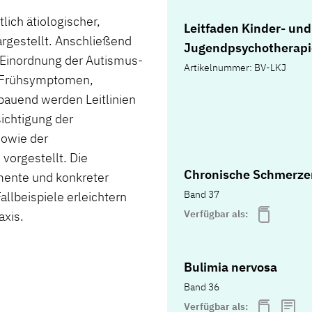
lich ätiologischer,
Leitfaden Kinder- und
argestellt. Anschließend
Jugendpsychotherapi
Einordnung der Autismus-
Artikelnummer: BV-LKJ
u Frühsymptomen,
bauend werden Leitlinien
ichtigung der
sowie der
vorgestellt. Die
Chronische Schmerze
mente und konkreter
Band 37
llbeispiele erleichtern
Verfügbar als:
axis.
Bulimia nervosa
Band 36
Verfügbar als: