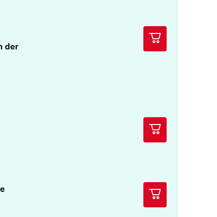
n der
he