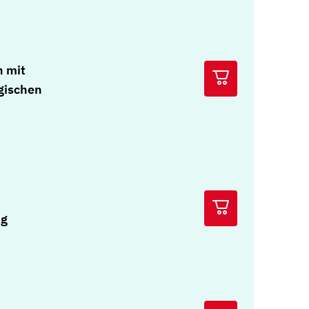
n mit
gischen
ng