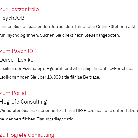
Zur Testzentrale
PsychJOB
Finden Sie den passenden Job auf dem führenden Online-Stellenmarkt
für Psycholog*innen. Suchen Sie direkt nach Stellenangeboten.
Zum PsychJOB
Dorsch Lexikon
Lexikon der Psychologie – geprüft und zitierfähig. Im Online-Portal des
Lexikons finden Sie über 13.000 zitierfähige Beiträge.
Zum Portal
Hogrefe Consulting
Wir beraten Sie praxisorientiert zu Ihren HR-Prozessen und unterstützen
bei der beruflichen Eignungsdiagnostik.
Zu Hogrefe Consulting