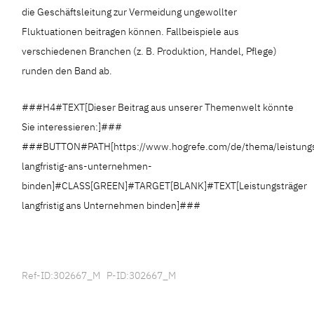
die Geschäftsleitung zur Vermeidung ungewollter
Fluktuationen beitragen können. Fallbeispiele aus
verschiedenen Branchen (z. B. Produktion, Handel, Pflege)
runden den Band ab.
###H4#TEXT[Dieser Beitrag aus unserer Themenwelt könnte
Sie interessieren:]###
###BUTTON#PATH[https://www.hogrefe.com/de/thema/leistungs
langfristig-ans-unternehmen-
binden]#CLASS[GREEN]#TARGET[BLANK]#TEXT[Leistungsträger
langfristig ans Unternehmen binden]###
Ref-ID:302667_M P-ID:302667_M