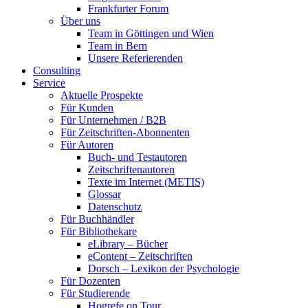
Frankfurter Forum
Über uns
Team in Göttingen und Wien
Team in Bern
Unsere Referierenden
Consulting
Service
Aktuelle Prospekte
Für Kunden
Für Unternehmen / B2B
Für Zeitschriften-Abonnenten
Für Autoren
Buch- und Testautoren
Zeitschriftenautoren
Texte im Internet (METIS)
Glossar
Datenschutz
Für Buchhändler
Für Bibliothekare
eLibrary – Bücher
eContent – Zeitschriften
Dorsch – Lexikon der Psychologie
Für Dozenten
Für Studierende
Hogrefe on Tour