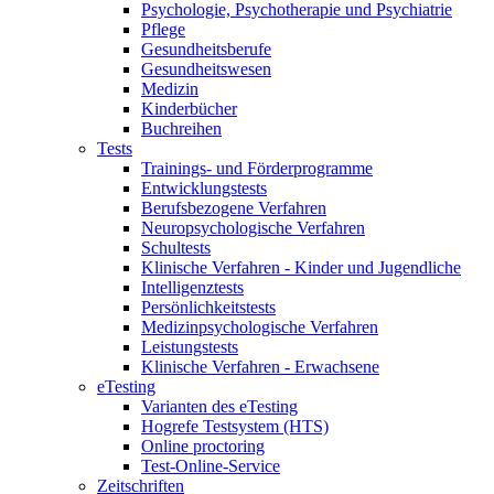
Psychologie, Psychotherapie und Psychiatrie
Pflege
Gesundheitsberufe
Gesundheitswesen
Medizin
Kinderbücher
Buchreihen
Tests
Trainings- und Förderprogramme
Entwicklungstests
Berufsbezogene Verfahren
Neuropsychologische Verfahren
Schultests
Klinische Verfahren - Kinder und Jugendliche
Intelligenztests
Persönlichkeitstests
Medizinpsychologische Verfahren
Leistungstests
Klinische Verfahren - Erwachsene
eTesting
Varianten des eTesting
Hogrefe Testsystem (HTS)
Online proctoring
Test-Online-Service
Zeitschriften