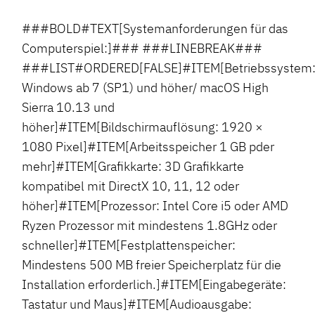
###BOLD#TEXT[Systemanforderungen für das
Computerspiel:]### ###LINEBREAK###
###LIST#ORDERED[FALSE]#ITEM[Betriebssystem
Windows ab 7 (SP1) und höher/ macOS High
Sierra 10.13 und
höher]#ITEM[Bildschirmauflösung: 1920 ×
1080 Pixel]#ITEM[Arbeitsspeicher 1 GB pder
mehr]#ITEM[Grafikkarte: 3D Grafikkarte
kompatibel mit DirectX 10, 11, 12 oder
höher]#ITEM[Prozessor: Intel Core i5 oder AMD
Ryzen Prozessor mit mindestens 1.8GHz oder
schneller]#ITEM[Festplattenspeicher:
Mindestens 500 MB freier Speicherplatz für die
Installation erforderlich.]#ITEM[Eingabegeräte:
Tastatur und Maus]#ITEM[Audioausgabe: