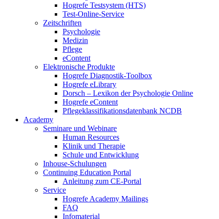
Hogrefe Testsystem (HTS)
Test-Online-Service
Zeitschriften
Psychologie
Medizin
Pflege
eContent
Elektronische Produkte
Hogrefe Diagnostik-Toolbox
Hogrefe eLibrary
Dorsch – Lexikon der Psychologie Online
Hogrefe eContent
Pflegeklassifikationsdatenbank NCDB
Academy
Seminare und Webinare
Human Resources
Klinik und Therapie
Schule und Entwicklung
Inhouse-Schulungen
Continuing Education Portal
Anleitung zum CE-Portal
Service
Hogrefe Academy Mailings
FAQ
Infomaterial