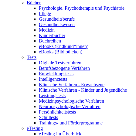
Bücher
Psychologie, Psychotherapie und Psychiatrie
Pflege
Gesundheitsberufe
Gesundheitswesen
Medizin
Kinderbücher
Buchreihen
eBooks (Endkund*innen)
eBooks (Bibliotheken)
Tests
Digitale Testverfahren
Berufsbezogene Verfahren
Entwicklungstests
Intelligenztests
Klinische Verfahren - Erwachsene
Klinische Verfahren - Kinder und Jugendliche
Leistungstests
Medizinpsychologische Verfahren
Neuropsychologische Verfahren
Persönlichkeitstests
Schultests
Trainings- und Förderprogramme
eTesting
eTesting im Überblick