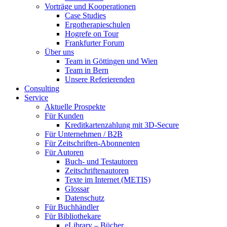
Vorträge und Kooperationen
Case Studies
Ergotherapieschulen
Hogrefe on Tour
Frankfurter Forum
Über uns
Team in Göttingen und Wien
Team in Bern
Unsere Referierenden
Consulting
Service
Aktuelle Prospekte
Für Kunden
Kreditkartenzahlung mit 3D-Secure
Für Unternehmen / B2B
Für Zeitschriften-Abonnenten
Für Autoren
Buch- und Testautoren
Zeitschriftenautoren
Texte im Internet (METIS)
Glossar
Datenschutz
Für Buchhändler
Für Bibliothekare
eLibrary – Bücher