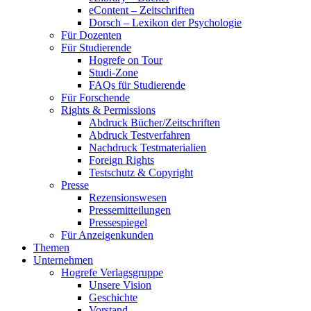
eContent – Zeitschriften
Dorsch – Lexikon der Psychologie
Für Dozenten
Für Studierende
Hogrefe on Tour
Studi-Zone
FAQs für Studierende
Für Forschende
Rights & Permissions
Abdruck Bücher/Zeitschriften
Abdruck Testverfahren
Nachdruck Testmaterialien
Foreign Rights
Testschutz & Copyright
Presse
Rezensionswesen
Pressemitteilungen
Pressespiegel
Für Anzeigenkunden
Themen
Unternehmen
Hogrefe Verlagsgruppe
Unsere Vision
Geschichte
Vorstand