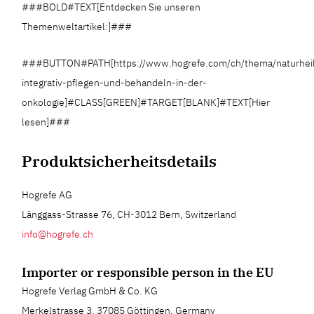
###BOLD#TEXT[Entdecken Sie unseren
Themenweltartikel:]###
###BUTTON#PATH[https://www.hogrefe.com/ch/thema/naturheil
integrativ-pflegen-und-behandeln-in-der-
onkologie]#CLASS[GREEN]#TARGET[BLANK]#TEXT[Hier
lesen]###
Produktsicherheitsdetails
Hogrefe AG
Länggass-Strasse 76, CH-3012 Bern, Switzerland
info@hogrefe.ch
Importer or responsible person in the EU
Hogrefe Verlag GmbH & Co. KG
Merkelstrasse 3, 37085 Göttingen, Germany