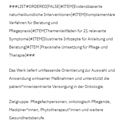
###LIST#ORDERED[FALSE]#ITEM[Evidenzbasierte
naturheilkundliche Interventionen]#ITEM[Komplementäre
Verfahren für Beratung und
Pflegepraxis]#ITEM[Themenleitfäden für 21 relevante
Symptome]#ITEM[Illustrierte Infozepte für Anleitung und
Beratung]#ITEM [Praxisnahe Umsetzung für Pflege und
Therapie]###
Das Werk liefert umfassende Orientierung zur Auswahl und
Anwendung wirksamer Maßnahmen und unterstützt die
patient*innenzentrierte Versorgung in der Onkologie.
Zielgruppe: Pflegefachpersonen, onkologisch Pflegende,
Mediziner*innen, Phytotherapeut*innen und weitere
Gesundheitsberufe.