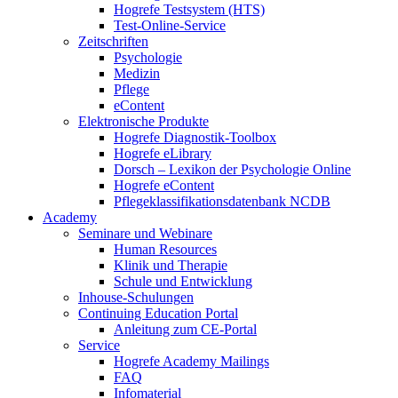
Hogrefe Testsystem (HTS)
Test-Online-Service
Zeitschriften
Psychologie
Medizin
Pflege
eContent
Elektronische Produkte
Hogrefe Diagnostik-Toolbox
Hogrefe eLibrary
Dorsch – Lexikon der Psychologie Online
Hogrefe eContent
Pflegeklassifikationsdatenbank NCDB
Academy
Seminare und Webinare
Human Resources
Klinik und Therapie
Schule und Entwicklung
Inhouse-Schulungen
Continuing Education Portal
Anleitung zum CE-Portal
Service
Hogrefe Academy Mailings
FAQ
Infomaterial