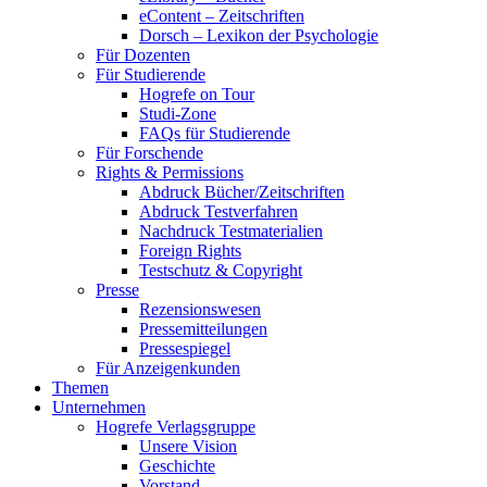
eContent – Zeitschriften
Dorsch – Lexikon der Psychologie
Für Dozenten
Für Studierende
Hogrefe on Tour
Studi-Zone
FAQs für Studierende
Für Forschende
Rights & Permissions
Abdruck Bücher/Zeitschriften
Abdruck Testverfahren
Nachdruck Testmaterialien
Foreign Rights
Testschutz & Copyright
Presse
Rezensionswesen
Pressemitteilungen
Pressespiegel
Für Anzeigenkunden
Themen
Unternehmen
Hogrefe Verlagsgruppe
Unsere Vision
Geschichte
Vorstand