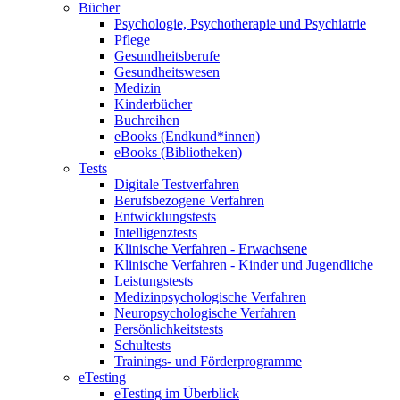
Bücher
Psychologie, Psychotherapie und Psychiatrie
Pflege
Gesundheitsberufe
Gesundheitswesen
Medizin
Kinderbücher
Buchreihen
eBooks (Endkund*innen)
eBooks (Bibliotheken)
Tests
Digitale Testverfahren
Berufsbezogene Verfahren
Entwicklungstests
Intelligenztests
Klinische Verfahren - Erwachsene
Klinische Verfahren - Kinder und Jugendliche
Leistungstests
Medizinpsychologische Verfahren
Neuropsychologische Verfahren
Persönlichkeitstests
Schultests
Trainings- und Förderprogramme
eTesting
eTesting im Überblick