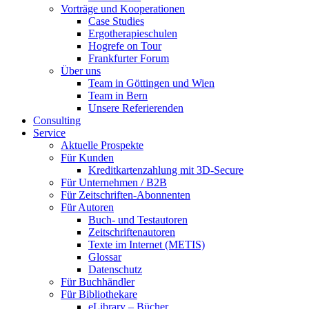
Vorträge und Kooperationen
Case Studies
Ergotherapieschulen
Hogrefe on Tour
Frankfurter Forum
Über uns
Team in Göttingen und Wien
Team in Bern
Unsere Referierenden
Consulting
Service
Aktuelle Prospekte
Für Kunden
Kreditkartenzahlung mit 3D-Secure
Für Unternehmen / B2B
Für Zeitschriften-Abonnenten
Für Autoren
Buch- und Testautoren
Zeitschriftenautoren
Texte im Internet (METIS)
Glossar
Datenschutz
Für Buchhändler
Für Bibliothekare
eLibrary – Bücher