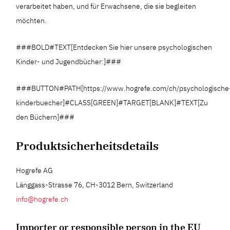
verarbeitet haben, und für Erwachsene, die sie begleiten
möchten.
###BOLD#TEXT[Entdecken Sie hier unsere psychologischen
Kinder- und Jugendbücher:]###
###BUTTON#PATH[https://www.hogrefe.com/ch/psychologische
kinderbuecher]#CLASS[GREEN]#TARGET[BLANK]#TEXT[Zu
den Büchern]###
Produktsicherheitsdetails
Hogrefe AG
Länggass-Strasse 76, CH-3012 Bern, Switzerland
info@hogrefe.ch
Importer or responsible person in the EU