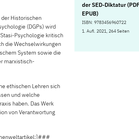
der SED-Diktatur (PD
EPUB)
 der Historischen
ISBN: 9783456960722
sychologie (DGPs) wird
1. Aufl. 2021, 264 Seiten
Stasi-Psychologie kritisch
uch die Wechselwirkungen
ischem System sowie die
r marxistisch-
che ethischen Lehren sich
assen und welche
raxis haben. Das Werk
exion von Verantwortung
enweltartikel:]###