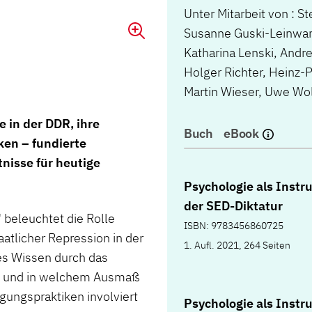
Unter Mitarbeit von : S
Susanne Guski-Leinwand
Katharina Lenski, And
Holger Richter, Heinz-
Martin Wieser, Uwe Wol
e in der DDR, ihre
Buch
eBook
ken – fundierte
nisse für heutige
Psychologie als Inst
der SED-Diktatur
 beleuchtet die Rolle
ISBN: 9783456860725
atlicher Repression in der
1. Aufl. 2021, 264 Seiten
es Wissen durch das
rde und in welchem Ausmaß
ungspraktiken involviert
Psychologie als Inst