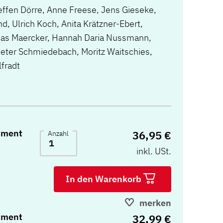
teffen Dörre, Anne Freese, Jens Gieseke,
, Ulrich Koch, Anita Krätzner-Ebert,
reas Maercker, Hannah Daria Nussmann,
Peter Schmiedebach, Moritz Waitschies,
fradt
rument
36,95 €
Anzahl
inkl. USt.
In den Warenkorb
merken
rument
32,99 €