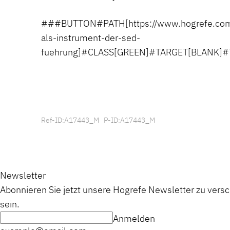
###BUTTON#PATH[https://www.hogrefe.com/
als-instrument-der-sed-
fuehrung]#CLASS[GREEN]#TARGET[BLANK]#T
Ref-ID:A17443_M P-ID:A17443_M
Newsletter
Abonnieren Sie jetzt unsere Hogrefe Newsletter zu vers
sein.
Anmelden