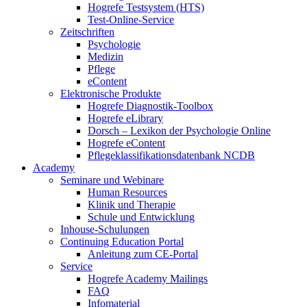
Hogrefe Testsystem (HTS)
Test-Online-Service
Zeitschriften
Psychologie
Medizin
Pflege
eContent
Elektronische Produkte
Hogrefe Diagnostik-Toolbox
Hogrefe eLibrary
Dorsch – Lexikon der Psychologie Online
Hogrefe eContent
Pflegeklassifikationsdatenbank NCDB
Academy
Seminare und Webinare
Human Resources
Klinik und Therapie
Schule und Entwicklung
Inhouse-Schulungen
Continuing Education Portal
Anleitung zum CE-Portal
Service
Hogrefe Academy Mailings
FAQ
Infomaterial