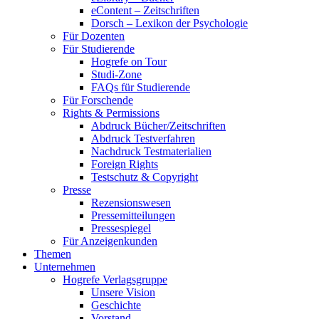
eContent – Zeitschriften
Dorsch – Lexikon der Psychologie
Für Dozenten
Für Studierende
Hogrefe on Tour
Studi-Zone
FAQs für Studierende
Für Forschende
Rights & Permissions
Abdruck Bücher/Zeitschriften
Abdruck Testverfahren
Nachdruck Testmaterialien
Foreign Rights
Testschutz & Copyright
Presse
Rezensionswesen
Pressemitteilungen
Pressespiegel
Für Anzeigenkunden
Themen
Unternehmen
Hogrefe Verlagsgruppe
Unsere Vision
Geschichte
Vorstand