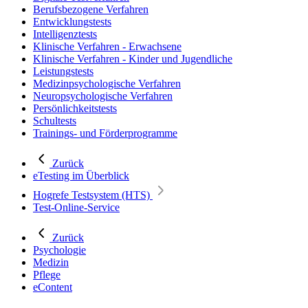
Berufsbezogene Verfahren
Entwicklungstests
Intelligenztests
Klinische Verfahren - Erwachsene
Klinische Verfahren - Kinder und Jugendliche
Leistungstests
Medizinpsychologische Verfahren
Neuropsychologische Verfahren
Persönlichkeitstests
Schultests
Trainings- und Förderprogramme
Zurück
eTesting im Überblick
Hogrefe Testsystem (HTS)
Test-Online-Service
Zurück
Psychologie
Medizin
Pflege
eContent