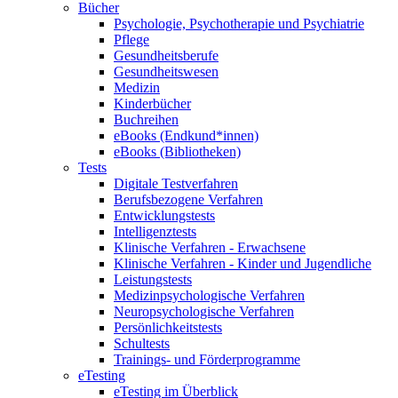
Bücher
Psychologie, Psychotherapie und Psychiatrie
Pflege
Gesundheitsberufe
Gesundheitswesen
Medizin
Kinderbücher
Buchreihen
eBooks (Endkund*innen)
eBooks (Bibliotheken)
Tests
Digitale Testverfahren
Berufsbezogene Verfahren
Entwicklungstests
Intelligenztests
Klinische Verfahren - Erwachsene
Klinische Verfahren - Kinder und Jugendliche
Leistungstests
Medizinpsychologische Verfahren
Neuropsychologische Verfahren
Persönlichkeitstests
Schultests
Trainings- und Förderprogramme
eTesting
eTesting im Überblick