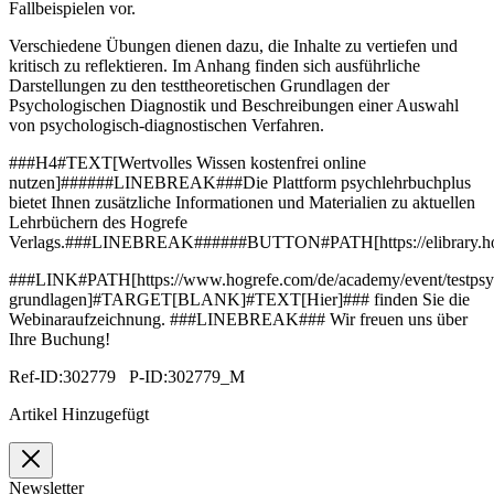
Fallbeispielen vor.
Verschiedene Übungen dienen dazu, die Inhalte zu vertiefen und
kritisch zu reflektieren. Im Anhang finden sich ausführliche
Darstellungen zu den testtheoretischen Grundlagen der
Psychologischen Diagnostik und Beschreibungen einer Auswahl
von psychologisch-diagnostischen Verfahren.
###H4#TEXT[Wertvolles Wissen kostenfrei online
nutzen]######LINEBREAK###Die Plattform psychlehrbuchplus
bietet Ihnen zusätzliche Informationen und Materialien zu aktuellen
Lehrbüchern des Hogrefe
Verlags.###LINEBREAK######BUTTON#PATH[https://elibrary
###LINK#PATH[https://www.hogrefe.com/de/academy/event/testpsy
grundlagen]#TARGET[BLANK]#TEXT[Hier]### finden Sie die
Webinaraufzeichnung. ###LINEBREAK### Wir freuen uns über
Ihre Buchung!
Ref-ID:302779 P-ID:302779_M
Artikel Hinzugefügt
Newsletter