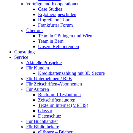
Vorträge und Kooperationen
Case Studies
Ergotherapieschulen
Hogrefe on Tour
Frankfurter Forum
Über uns
Team in Göttingen und Wien
Team in Bern
Unsere Referierenden
Consulting
Service
Aktuelle Prospekte
Für Kunden
Kreditkartenzahlung mit 3D-Secure
Für Unternehmen / B2B
Für Zeitschriften-Abonnenten
Für Autoren
Buch- und Testautoren
Zeitschriftenautoren
Texte im Internet (METIS)
Glossar
Datenschutz
Für Buchhändler
Für Bibliothekare
eLibrary – Bücher