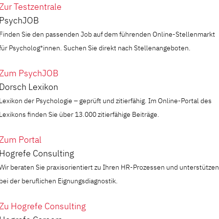
Zur Testzentrale
PsychJOB
Finden Sie den passenden Job auf dem führenden Online-Stellenmarkt
für Psycholog*innen. Suchen Sie direkt nach Stellenangeboten.
Zum PsychJOB
Dorsch Lexikon
Lexikon der Psychologie – geprüft und zitierfähig. Im Online-Portal des
Lexikons finden Sie über 13.000 zitierfähige Beiträge.
Zum Portal
Hogrefe Consulting
Wir beraten Sie praxisorientiert zu Ihren HR-Prozessen und unterstützen
bei der beruflichen Eignungsdiagnostik.
Zu Hogrefe Consulting