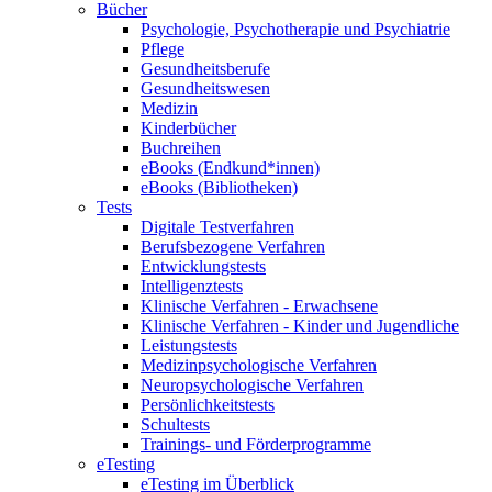
Bücher
Psychologie, Psychotherapie und Psychiatrie
Pflege
Gesundheitsberufe
Gesundheitswesen
Medizin
Kinderbücher
Buchreihen
eBooks (Endkund*innen)
eBooks (Bibliotheken)
Tests
Digitale Testverfahren
Berufsbezogene Verfahren
Entwicklungstests
Intelligenztests
Klinische Verfahren - Erwachsene
Klinische Verfahren - Kinder und Jugendliche
Leistungstests
Medizinpsychologische Verfahren
Neuropsychologische Verfahren
Persönlichkeitstests
Schultests
Trainings- und Förderprogramme
eTesting
eTesting im Überblick