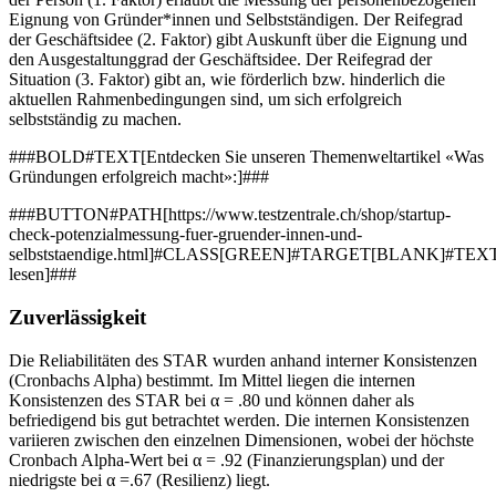
Eignung von Gründer*innen und Selbstständigen. Der Reifegrad
der Geschäftsidee (2. Faktor) gibt Auskunft über die Eignung und
den Ausgestaltunggrad der Geschäftsidee. Der Reifegrad der
Situation (3. Faktor) gibt an, wie förderlich bzw. hinderlich die
aktuellen Rahmenbedingungen sind, um sich erfolgreich
selbstständig zu machen.
###BOLD#TEXT[Entdecken Sie unseren Themenweltartikel «Was
Gründungen erfolgreich macht»:]###
###BUTTON#PATH[https://www.testzentrale.ch/shop/startup-
check-potenzialmessung-fuer-gruender-innen-und-
selbststaendige.html]#CLASS[GREEN]#TARGET[BLANK]#TEXT
lesen]###
Zuverlässigkeit
Die Reliabilitäten des STAR wurden anhand interner Konsistenzen
(Cronbachs Alpha) bestimmt. Im Mittel liegen die internen
Konsistenzen des STAR bei α = .80 und können daher als
befriedigend bis gut betrachtet werden. Die internen Konsistenzen
variieren zwischen den einzelnen Dimensionen, wobei der höchste
Cronbach Alpha-Wert bei α = .92 (Finanzierungsplan) und der
niedrigste bei α =.67 (Resilienz) liegt.