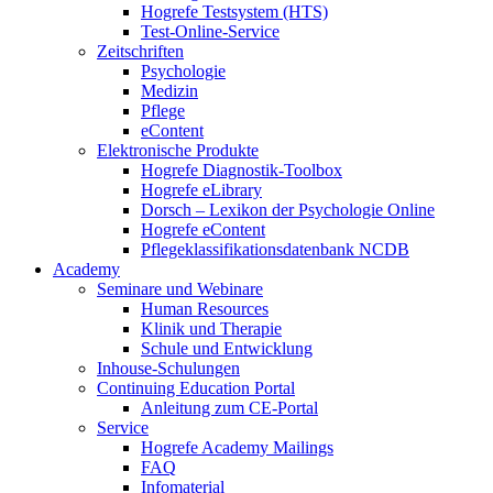
Hogrefe Testsystem (HTS)
Test-Online-Service
Zeitschriften
Psychologie
Medizin
Pflege
eContent
Elektronische Produkte
Hogrefe Diagnostik-Toolbox
Hogrefe eLibrary
Dorsch – Lexikon der Psychologie Online
Hogrefe eContent
Pflegeklassifikationsdatenbank NCDB
Academy
Seminare und Webinare
Human Resources
Klinik und Therapie
Schule und Entwicklung
Inhouse-Schulungen
Continuing Education Portal
Anleitung zum CE-Portal
Service
Hogrefe Academy Mailings
FAQ
Infomaterial