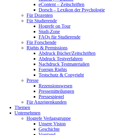
eContent – Zeitschriften
Dorsch – Lexikon der Psychologie
Für Dozenten
Für Studierende
Hogrefe on Tour
Studi-Zone
FAQs für Studierende
Für Forschende
Rights & Permissions
Abdruck Bücher/Zeitschriften
Abdruck Testverfahren
Nachdruck Testmaterialien
Foreign Rights
Testschutz & Copyright
Presse
Rezensionswesen
Pressemitteilungen
Pressespiegel
Für Anzeigenkunden
Themen
Unternehmen
Hogrefe Verlagsgruppe
Unsere Vision
Geschichte
Vorstand