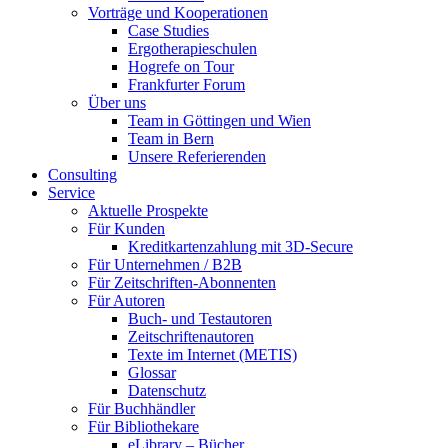
Vorträge und Kooperationen
Case Studies
Ergotherapieschulen
Hogrefe on Tour
Frankfurter Forum
Über uns
Team in Göttingen und Wien
Team in Bern
Unsere Referierenden
Consulting
Service
Aktuelle Prospekte
Für Kunden
Kreditkartenzahlung mit 3D-Secure
Für Unternehmen / B2B
Für Zeitschriften-Abonnenten
Für Autoren
Buch- und Testautoren
Zeitschriftenautoren
Texte im Internet (METIS)
Glossar
Datenschutz
Für Buchhändler
Für Bibliothekare
eLibrary – Bücher