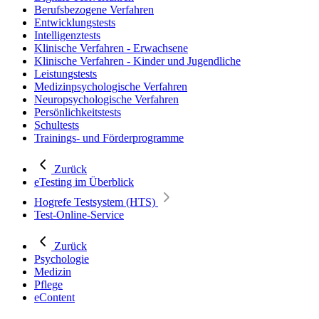
Berufsbezogene Verfahren
Entwicklungstests
Intelligenztests
Klinische Verfahren - Erwachsene
Klinische Verfahren - Kinder und Jugendliche
Leistungstests
Medizinpsychologische Verfahren
Neuropsychologische Verfahren
Persönlichkeitstests
Schultests
Trainings- und Förderprogramme
Zurück
eTesting im Überblick
Hogrefe Testsystem (HTS)
Test-Online-Service
Zurück
Psychologie
Medizin
Pflege
eContent