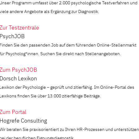
Unser Programm umfasst über 2.000 psychologische Testverfahren und
viele andere Angebote als Ergänzung zur Diagnostik.
Zur Testzentrale
PsychJOB
Finden Sie den passenden Job auf dem führenden Online-Stellenmarkt
für Psycholog*innen. Suchen Sie direkt nach Stellenangeboten.
Zum PsychJOB
Dorsch Lexikon
Lexikon der Psychologie – geprüft und zitierfähig. Im Online-Portal des
Lexikons finden Sie über 13.000 zitierfähige Beiträge.
Zum Portal
Hogrefe Consulting
Wir beraten Sie praxisorientiert zu Ihren HR-Prozessen und unterstützen
bei der beruflichen Eignungsdiagnostik.