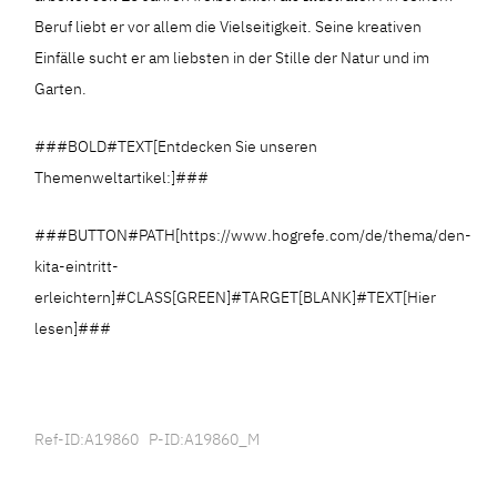
Beruf liebt er vor allem die Vielseitigkeit. Seine kreativen
Einfälle sucht er am liebsten in der Stille der Natur und im
Garten.
###BOLD#TEXT[Entdecken Sie unseren
Themenweltartikel:]###
###BUTTON#PATH[https://www.hogrefe.com/de/thema/den-
kita-eintritt-
erleichtern]#CLASS[GREEN]#TARGET[BLANK]#TEXT[Hier
lesen]###
Ref-ID:A19860 P-ID:A19860_M