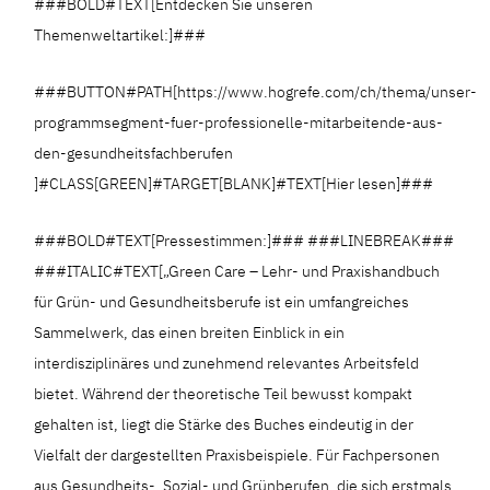
###BOLD#TEXT[Entdecken Sie unseren
Themenweltartikel:]###
###BUTTON#PATH[https://www.hogrefe.com/ch/thema/unser-
programmsegment-fuer-professionelle-mitarbeitende-aus-
den-gesundheitsfachberufen
]#CLASS[GREEN]#TARGET[BLANK]#TEXT[Hier lesen]###
###BOLD#TEXT[Pressestimmen:]### ###LINEBREAK###
###ITALIC#TEXT[„Green Care – Lehr- und Praxishandbuch
für Grün- und Gesundheitsberufe ist ein umfangreiches
Sammelwerk, das einen breiten Einblick in ein
interdisziplinäres und zunehmend relevantes Arbeitsfeld
bietet. Während der theoretische Teil bewusst kompakt
gehalten ist, liegt die Stärke des Buches eindeutig in der
Vielfalt der dargestellten Praxisbeispiele. Für Fachpersonen
aus Gesundheits-, Sozial- und Grünberufen, die sich erstmals