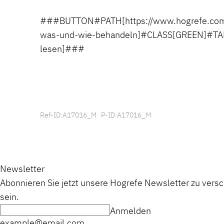
###BUTTON#PATH[https://www.hogrefe.com
was-und-wie-behandeln]#CLASS[GREEN]#TA
lesen]###
Ref-ID:A17016_M P-ID:A17016_M
Newsletter
Abonnieren Sie jetzt unsere Hogrefe Newsletter zu vers
sein.
Anmelden
example@email.com