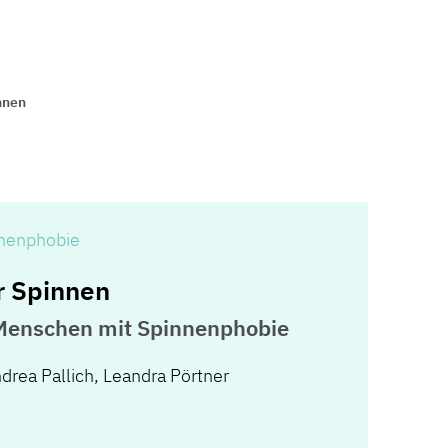
nnen
nnenphobie
r Spinnen
 Menschen mit Spinnenphobie
drea Pallich
,
Leandra Pörtner