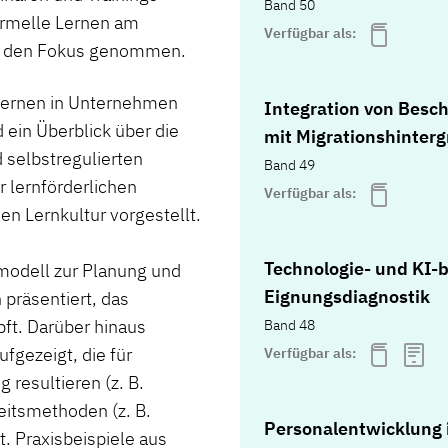
Band 50
ormelle Lernen am
Verfügbar als:
 in den Fokus genommen.
Lernen in Unternehmen
Integration von Besch
ein Überblick über die
mit Migrationshinter
 selbstregulierten
Band 49
 lernförderlichen
Verfügbar als:
en Lernkultur vorgestellt.
Technologie- und KI-b
modell zur Planung und
Eignungsdiagnostik
räsentiert, das
ft. Darüber hinaus
Band 48
gezeigt, die für
Verfügbar als:
 resultieren (z. B.
eitsmethoden (z. B.
Personalentwicklung 
. Praxisbeispiele aus