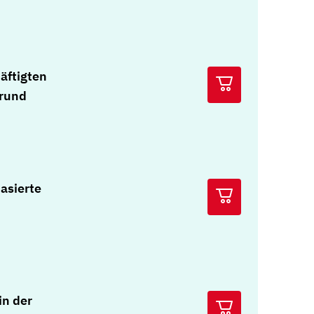
äftigten
grund
asierte
in der