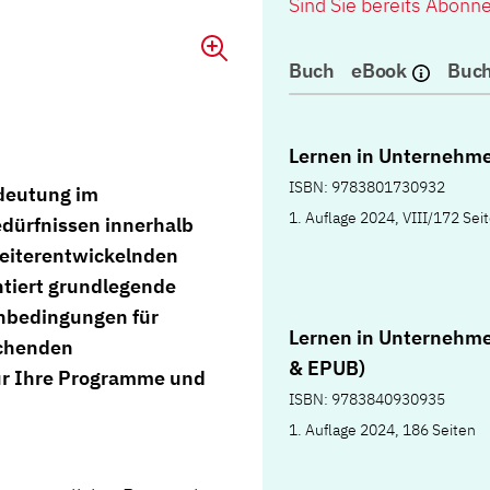
Sind Sie bereits Abonn
Buch
eBook
Buch
Lernen in Unternehm
ISBN: 9783801730932
edeutung im
1. Auflage 2024, VIII/172 Sei
edürfnissen innerhalb
weiterentwickelnden
tiert grundlegende
nbedingungen für
Lernen in Unternehm
echenden
& EPUB)
ür Ihre Programme und
ISBN: 9783840930935
1. Auflage 2024, 186 Seiten