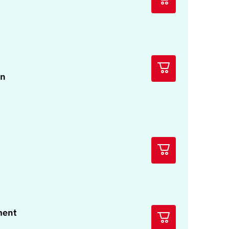
rn
ment