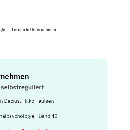
gie
Lernen in Unternehmen
ernehmen
 selbstreguliert
an Decius
,
Hilko Paulsen
onalpsychologie - Band 43