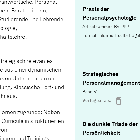
rantwortliche, Personal-
Praxis der
nen, Berater_innen,
Personalpsychologie
Studierende und Lehrende
Artikelnummer: BV-PPP
ologie,
Formal, informell, selbstregul
haftslehre.
strategisch relevantes
e aus einer dynamischen
Strategisches
ern von Unternehmen und
Personalmanagemen
ung. Klassische Fort- und
Band 51
ehr aus.
Verfügbar als:
n Lernen zugrunde: Neben
urricula in strukturierten
Die dunkle Triade der
von
Persönlichkeit
naren und Trainings