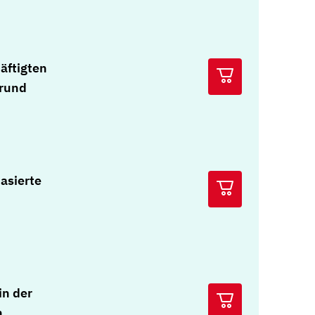
äftigten
grund
asierte
in der
n