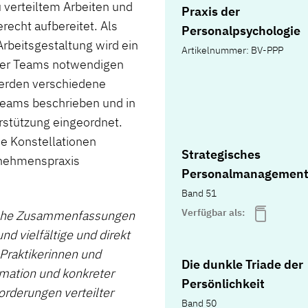
 verteiltem Arbeiten und
Praxis der
recht aufbereitet. Als
Personalpsychologie
Arbeitsgestaltung wird ein
Artikelnummer: BV-PPP
ilter Teams notwendigen
erden verschiedene
 Teams beschrieben und in
rstützung eingeordnet.
he Konstellationen
Strategisches
ernehmenspraxis
Personalmanagemen
Band 51
Verfügbar als:
liche Zusammenfassungen
d vielfältige und direkt
 Praktikerinnen und
Die dunkle Triade der
rmation und konkreter
Persönlichkeit
orderungen verteilter
Band 50