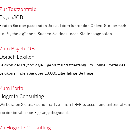
Zur Testzentrale
PsychJOB
Finden Sie den passenden Job auf dem führenden Online-Stellenmarkt
für Psycholog*innen. Suchen Sie direkt nach Stellenangeboten.
Zum PsychJOB
Dorsch Lexikon
Lexikon der Psychologie – geprüft und zitierfähig. Im Online-Portal des
Lexikons finden Sie über 13.000 zitierfähige Beiträge.
Zum Portal
Hogrefe Consulting
Wir beraten Sie praxisorientiert zu Ihren HR-Prozessen und unterstützen
bei der beruflichen Eignungsdiagnostik.
Zu Hogrefe Consulting