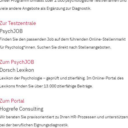
Unser Programm umfasst über 2.000 psychologische Testverfahren und
viele andere Angebote als Ergänzung zur Diagnostik.
Zur Testzentrale
PsychJOB
Finden Sie den passenden Job auf dem führenden Online-Stellenmarkt
für Psycholog*innen. Suchen Sie direkt nach Stellenangeboten.
Zum PsychJOB
Dorsch Lexikon
Lexikon der Psychologie – geprüft und zitierfähig. Im Online-Portal des
Lexikons finden Sie über 13.000 zitierfähige Beiträge.
Zum Portal
Hogrefe Consulting
Wir beraten Sie praxisorientiert zu Ihren HR-Prozessen und unterstützen
bei der beruflichen Eignungsdiagnostik.