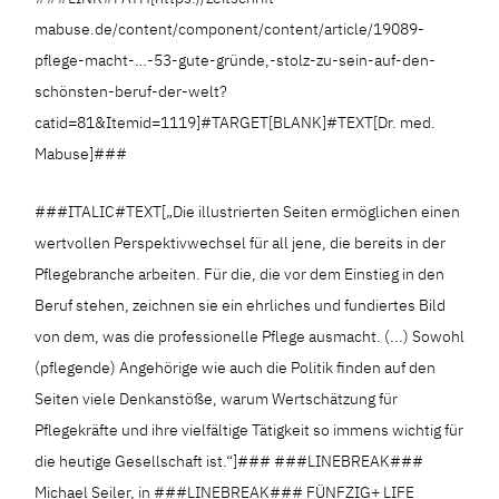
mabuse.de/content/component/content/article/19089-
pflege-macht-…-53-gute-gründe,-stolz-zu-sein-auf-den-
schönsten-beruf-der-welt?
catid=81&Itemid=1119]#TARGET[BLANK]#TEXT[Dr. med.
Mabuse]###
###ITALIC#TEXT[„Die illustrierten Seiten ermöglichen einen
wertvollen Perspektivwechsel für all jene, die bereits in der
Pflegebranche arbeiten. Für die, die vor dem Einstieg in den
Beruf stehen, zeichnen sie ein ehrliches und fundiertes Bild
von dem, was die professionelle Pflege ausmacht. (...) Sowohl
(pflegende) Angehörige wie auch die Politik finden auf den
Seiten viele Denkanstöße, warum Wertschätzung für
Pflegekräfte und ihre vielfältige Tätigkeit so immens wichtig für
die heutige Gesellschaft ist.“]### ###LINEBREAK###
Michael Seiler, in ###LINEBREAK### FÜNFZIG+ LIFE