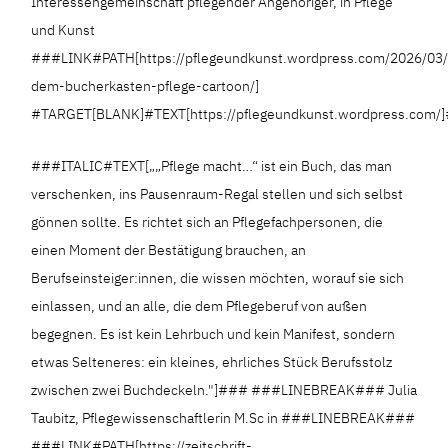
Interessengemeinschaft pflegender Angehöriger, in Pflege
und Kunst
###LINK#PATH[https://pflegeundkunst.wordpress.com/2026/03/
dem-bucherkasten-pflege-cartoon/]
#TARGET[BLANK]#TEXT[https://pflegeundkunst.wordpress.com/
###ITALIC#TEXT[„„Pflege macht…“ ist ein Buch, das man
verschenken, ins Pausenraum-Regal stellen und sich selbst
gönnen sollte. Es richtet sich an Pflegefachpersonen, die
einen Moment der Bestätigung brauchen, an
Berufseinsteiger:innen, die wissen möchten, worauf sie sich
einlassen, und an alle, die dem Pflegeberuf von außen
begegnen. Es ist kein Lehrbuch und kein Manifest, sondern
etwas Selteneres: ein kleines, ehrliches Stück Berufsstolz
zwischen zwei Buchdeckeln."]### ###LINEBREAK### Julia
Taubitz, Pflegewissenschaftlerin M.Sc in ###LINEBREAK###
###LINK#PATH[https://zeitschrift-