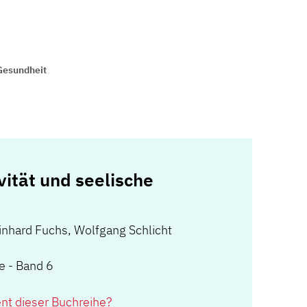
 Gesundheit
vität und seelische
nhard Fuchs, Wolfgang Schlicht
e - Band 6
ent dieser Buchreihe?