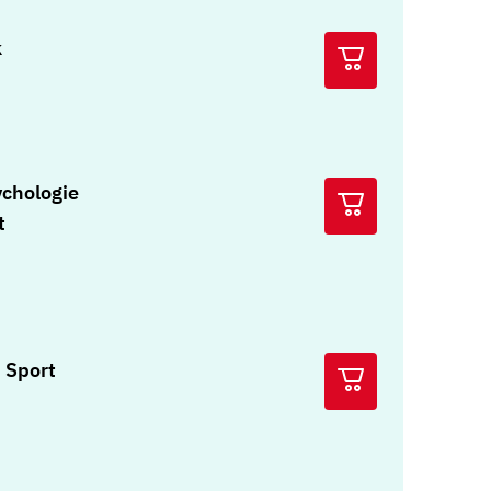
k
chologie
t
m Sport