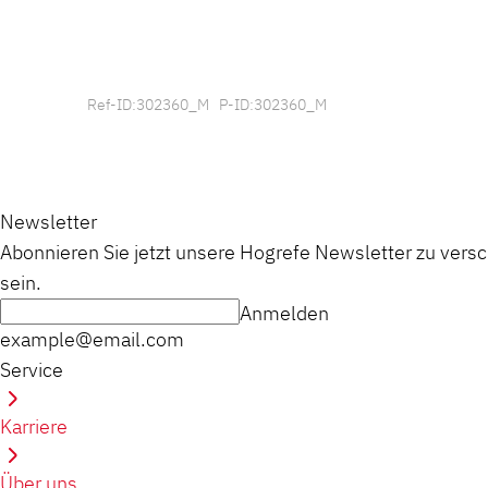
Ref-ID:302360_M P-ID:302360_M
Newsletter
Abonnieren Sie jetzt unsere Hogrefe Newsletter zu vers
sein.
Anmelden
example@email.com
Service
Karriere
Über uns