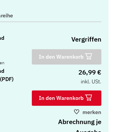
reihe
nd
Vergriffen
In den Warenkorb
ten
nd
26,99 €
 (PDF)
inkl. USt.
In den Warenkorb
merken
Abrechnung je