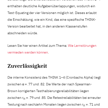
enthalten deutliche Aufgabenüberlappungen, wodurch ein
Test-Equating der vier Versionen möglich ist. Dieses erlaubt
die Einschätzung, wie ein Kind, das eine spezifische THINK-
Version bearbeitet hat, in den anderen Klassenstufen
abschneiden würde.
Lesen Sie hier einen Artikel zum Thema:
Wie Lernstörungen
vermieden werden können
.
Zuverlässigkeit
Die interne Konsistenz des THINK 1–4 (Cronbachs Alpha) liegt
zwischen α = .77 und .82. Die Werte der nach Spearman-
Brown korrigierten Testhalbierungsreliabilitäten liegen
zwischen r
= .79 und .85. Die Retestreliabilitäten bei erneuter
tt
Testung nach sechzehn Monaten liegen zwischen r
= .71 und
tt