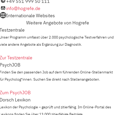
+49 551 999 50 111
info@hogrefe.de
Internationale Websites
Weitere Angebote von Hogrefe
Testzentrale
Unser Programm umfasst über 2.000 psychologische Testverfahren und
viele andere Angebote als Ergänzung zur Diagnostik.
Zur Testzentrale
PsychJOB
Finden Sie den passenden Job auf dem führenden Online-Stellenmarkt
für Psycholog*innen. Suchen Sie direkt nach Stellenangeboten.
Zum PsychJOB
Dorsch Lexikon
Lexikon der Psychologie – geprüft und zitierfähig. Im Online-Portal des
Lexikons finden Sie über 13.000 zitierfähige Beiträge.