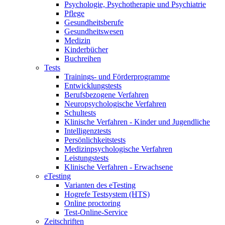
Psychologie, Psychotherapie und Psychiatrie
Pflege
Gesundheitsberufe
Gesundheitswesen
Medizin
Kinderbücher
Buchreihen
Tests
Trainings- und Förderprogramme
Entwicklungstests
Berufsbezogene Verfahren
Neuropsychologische Verfahren
Schultests
Klinische Verfahren - Kinder und Jugendliche
Intelligenztests
Persönlichkeitstests
Medizinpsychologische Verfahren
Leistungstests
Klinische Verfahren - Erwachsene
eTesting
Varianten des eTesting
Hogrefe Testsystem (HTS)
Online proctoring
Test-Online-Service
Zeitschriften