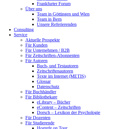
Frankfurter Forum
Über uns
Team in Göttingen und Wien
Team in Bern
Unsere Referierenden
Consulting
Service
Aktuelle Prospekte
Für Kunden
Für Unternehmen / B2B
Für Zeitschriften-Abonnenten
Für Autoren
Buch- und Testautoren
Zeitschriftenautoren
Texte im Internet (METIS)
Glossar
Datenschutz
Für Buchhändler
Für Bibliothekare
eLibrary – Bücher
eContent – Zeitschriften
Dorsch – Lexikon der Psychologie
Für Dozenten
Für Studierende
Hogrefe on Tour