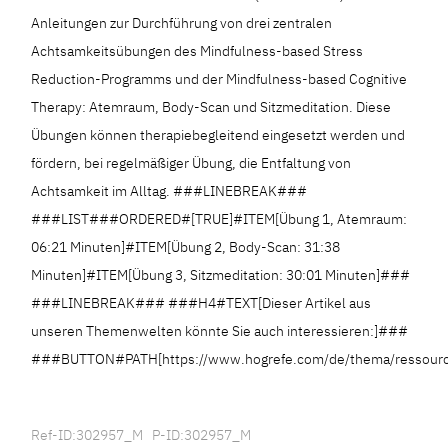
Anleitungen zur Durchführung von drei zentralen
Achtsamkeitsübungen des Mindfulness-based Stress
Reduction-Programms und der Mindfulness-based Cognitive
Therapy: Atemraum, Body-Scan und Sitzmeditation. Diese
Übungen können therapiebegleitend eingesetzt werden und
fördern, bei regelmäßiger Übung, die Entfaltung von
Achtsamkeit im Alltag. ###LINEBREAK###
###LIST###ORDERED#[TRUE]#ITEM[Übung 1, Atemraum:
06:21 Minuten]#ITEM[Übung 2, Body-Scan: 31:38
Minuten]#ITEM[Übung 3, Sitzmeditation: 30:01 Minuten]###
###LINEBREAK### ###H4#TEXT[Dieser Artikel aus
unseren Themenwelten könnte Sie auch interessieren:]###
###BUTTON#PATH[https://www.hogrefe.com/de/thema/ressourc
Ref-ID:302957_M P-ID:302957_M